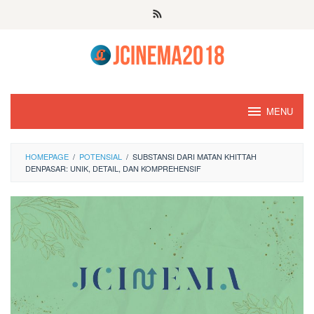
Skip
to
content
MENU
HOMEPAGE
/
POTENSIAL
/
SUBSTANSI DARI MATAN KHITTAH
DENPASAR: UNIK, DETAIL, DAN KOMPREHENSIF