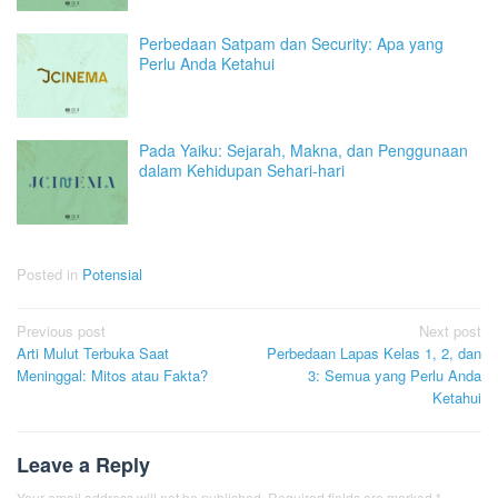
Perbedaan Satpam dan Security: Apa yang
Perlu Anda Ketahui
Pada Yaiku: Sejarah, Makna, dan Penggunaan
dalam Kehidupan Sehari-hari
Posted in
Potensial
Post
Previous post
Next post
Arti Mulut Terbuka Saat
Perbedaan Lapas Kelas 1, 2, dan
navigation
Meninggal: Mitos atau Fakta?
3: Semua yang Perlu Anda
Ketahui
Leave a Reply
Your email address will not be published.
Required fields are marked
*