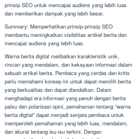
prinsip SEO untuk mencapai audiens yang lebih luas
dan memberikan dampak yang lebih besar.
Summary: Memperhatikan prinsip-prinsip SEO
membantu meningkatkan visibilitas artikel berita dan
mencapai audiens yang lebih luas.
Warna berita digital melibatkan karakteristik unik,
rincian yang mendalam, dan kekayaan informasi dalam
sebuah artikel berita. Pembaca yang cerdas dan kritis
perlu memahami konsep ini untuk dapat memilih berita
yang berkualitas dan dapat diandalkan. Dalam
menghadapi era informasi yang penuh dengan berita
palsu dan polarisasi opini, pemahaman tentang “warna
berita digital” dapat menjadi senjata pembaca untuk
memperoleh pemahaman yang lebih luas, mendalam,
dan akurat tentang isu-isu terkini. Dengan