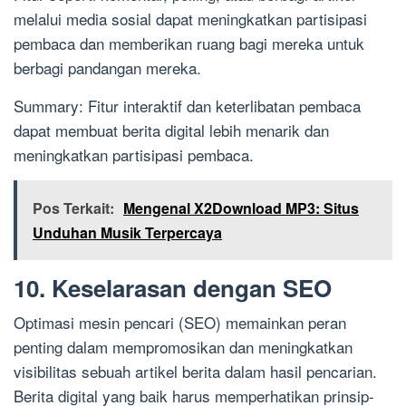
melalui media sosial dapat meningkatkan partisipasi
pembaca dan memberikan ruang bagi mereka untuk
berbagi pandangan mereka.
Summary: Fitur interaktif dan keterlibatan pembaca
dapat membuat berita digital lebih menarik dan
meningkatkan partisipasi pembaca.
Pos Terkait:
Mengenal X2Download MP3: Situs
Unduhan Musik Terpercaya
10. Keselarasan dengan SEO
Optimasi mesin pencari (SEO) memainkan peran
penting dalam mempromosikan dan meningkatkan
visibilitas sebuah artikel berita dalam hasil pencarian.
Berita digital yang baik harus memperhatikan prinsip-