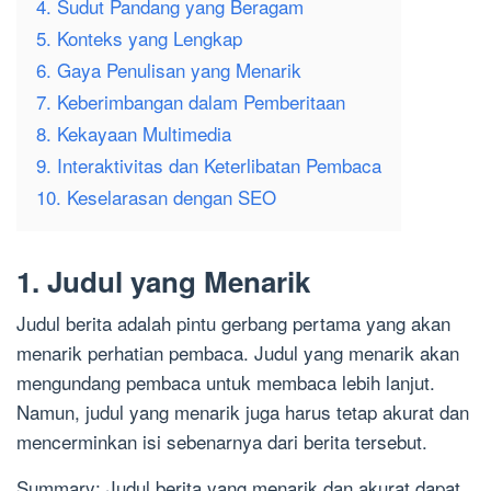
4. Sudut Pandang yang Beragam
5. Konteks yang Lengkap
6. Gaya Penulisan yang Menarik
7. Keberimbangan dalam Pemberitaan
8. Kekayaan Multimedia
9. Interaktivitas dan Keterlibatan Pembaca
10. Keselarasan dengan SEO
1. Judul yang Menarik
Judul berita adalah pintu gerbang pertama yang akan
menarik perhatian pembaca. Judul yang menarik akan
mengundang pembaca untuk membaca lebih lanjut.
Namun, judul yang menarik juga harus tetap akurat dan
mencerminkan isi sebenarnya dari berita tersebut.
Summary: Judul berita yang menarik dan akurat dapat