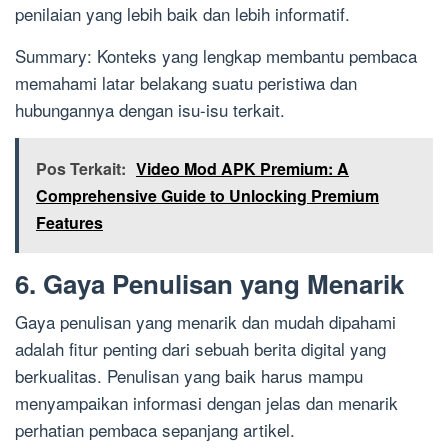
penilaian yang lebih baik dan lebih informatif.
Summary: Konteks yang lengkap membantu pembaca
memahami latar belakang suatu peristiwa dan
hubungannya dengan isu-isu terkait.
Pos Terkait:
Video Mod APK Premium: A
Comprehensive Guide to Unlocking Premium
Features
6. Gaya Penulisan yang Menarik
Gaya penulisan yang menarik dan mudah dipahami
adalah fitur penting dari sebuah berita digital yang
berkualitas. Penulisan yang baik harus mampu
menyampaikan informasi dengan jelas dan menarik
perhatian pembaca sepanjang artikel.