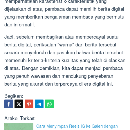
memperhatikan karakteristik-karakteristik yang
dijelaskan di atas, pembaca dapat memilih berita digital
yang memberikan pengalaman membaca yang bermutu
dan informatif.
Jadi, sebelum membagikan atau mempercayai suatu
berita digital, periksalah “warna” dari berita tersebut
secara menyeluruh dan pastikan bahwa berita tersebut
memenuhi kriteria-kriteria kualitas yang telah dijelaskan
di atas. Dengan demikian, kita dapat menjadi pembaca
yang penuh wawasan dan mendukung penyebaran
berita yang akurat dan terpercaya di era digital ini.
Bagikan:
Artikel Terkait:
Cara Menyimpan Reels IG ke Galeri dengan