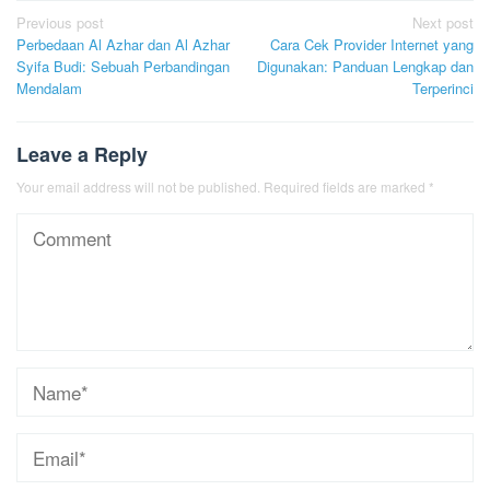
Post
Previous post
Next post
Perbedaan Al Azhar dan Al Azhar
Cara Cek Provider Internet yang
navigation
Syifa Budi: Sebuah Perbandingan
Digunakan: Panduan Lengkap dan
Mendalam
Terperinci
Leave a Reply
Your email address will not be published.
Required fields are marked
*