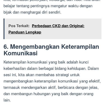
belajar tentang pentingnya mengatur waktu dengan
bijak dan menghargai diri sendiri.
Pos Terkait:
Perbedaan CKD dan Original:
Panduan Lengkap
6. Mengembangkan Keterampilan
Komunikasi
Keterampilan komunikasi yang baik adalah kunci
keberhasilan dalam berbagai bidang kehidupan. Dalam
sesi ini, kita akan membahas strategi untuk
mengembangkan keterampilan komunikasi yang efektif,
termasuk mendengarkan aktif, berbicara dengan jelas,
dan membangun hubungan yang baik dengan orang
lain.