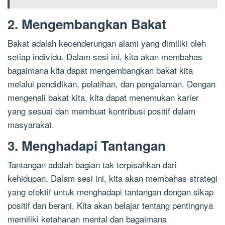
2. Mengembangkan Bakat
Bakat adalah kecenderungan alami yang dimiliki oleh
setiap individu. Dalam sesi ini, kita akan membahas
bagaimana kita dapat mengembangkan bakat kita
melalui pendidikan, pelatihan, dan pengalaman. Dengan
mengenali bakat kita, kita dapat menemukan karier
yang sesuai dan membuat kontribusi positif dalam
masyarakat.
3. Menghadapi Tantangan
Tantangan adalah bagian tak terpisahkan dari
kehidupan. Dalam sesi ini, kita akan membahas strategi
yang efektif untuk menghadapi tantangan dengan sikap
positif dan berani. Kita akan belajar tentang pentingnya
memiliki ketahanan mental dan bagaimana