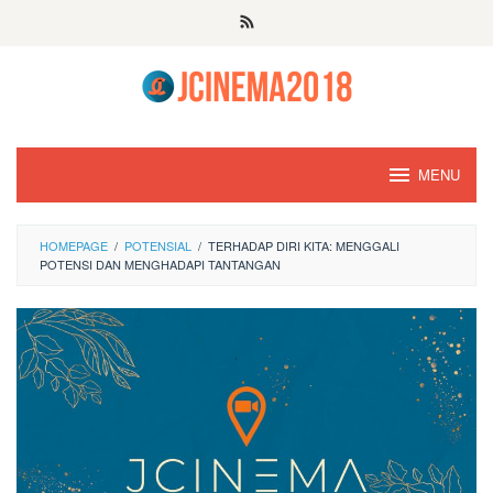
Skip
to
content
MENU
HOMEPAGE
/
POTENSIAL
/
TERHADAP DIRI KITA: MENGGALI
POTENSI DAN MENGHADAPI TANTANGAN