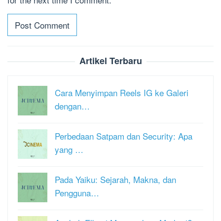
Artikel Terbaru
Cara Menyimpan Reels IG ke Galeri
dengan…
Perbedaan Satpam dan Security: Apa
yang …
Pada Yaiku: Sejarah, Makna, dan
Pengguna…