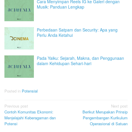
Cara Menyimpan Reels IG ke Galeri dengan
Musik: Panduan Lengkap
Perbedaan Satpam dan Security: Apa yang
Perlu Anda Ketahui
Pada Yaiku: Sejarah, Makna, dan Penggunaan
dalam Kehidupan Sehari-hari
Posted in
Potensial
Post
Previous post
Next post
Contoh Komunitas Ekonomi:
Berikut Merupakan Prinsip
navigation
Menjelajahi Keberagaman dan
Pengembangan Kurikulum
Potensi
Operasional di Satuan