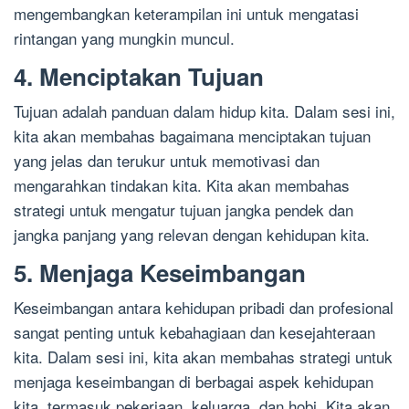
mengembangkan keterampilan ini untuk mengatasi
rintangan yang mungkin muncul.
4. Menciptakan Tujuan
Tujuan adalah panduan dalam hidup kita. Dalam sesi ini,
kita akan membahas bagaimana menciptakan tujuan
yang jelas dan terukur untuk memotivasi dan
mengarahkan tindakan kita. Kita akan membahas
strategi untuk mengatur tujuan jangka pendek dan
jangka panjang yang relevan dengan kehidupan kita.
5. Menjaga Keseimbangan
Keseimbangan antara kehidupan pribadi dan profesional
sangat penting untuk kebahagiaan dan kesejahteraan
kita. Dalam sesi ini, kita akan membahas strategi untuk
menjaga keseimbangan di berbagai aspek kehidupan
kita, termasuk pekerjaan, keluarga, dan hobi. Kita akan