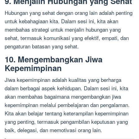
9. Menjalin Hubungan yang Sehat
Hubungan yang sehat dengan orang lain adalah penting
untuk kebahagiaan kita. Dalam sesi ini, kita akan
membahas strategi untuk menjalin hubungan yang
sehat, termasuk komunikasi yang efektif, empati, dan
pengaturan batasan yang sehat.
10. Mengembangkan Jiwa
Kepemimpinan
Jiwa kepemimpinan adalah kualitas yang berharga
dalam berbagai aspek kehidupan. Dalam sesi ini, kita
akan membahas bagaimana mengembangkan jiwa
kepemimpinan melalui pembelajaran dan pengalaman.
Kita akan belajar tentang keterampilan kepemimpinan
yang penting, termasuk pengambilan keputusan yang
baik, delegasi, dan memotivasi orang lain.