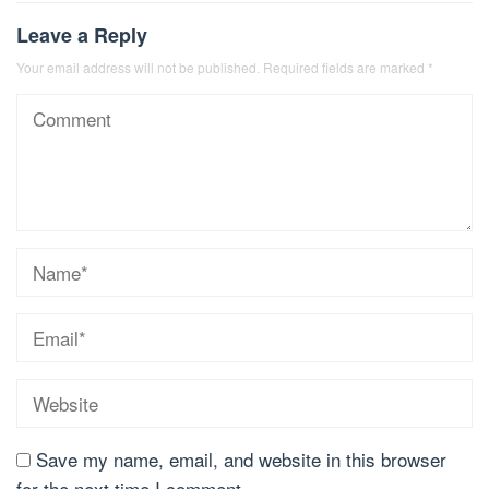
Leave a Reply
Your email address will not be published.
Required fields are marked
*
Save my name, email, and website in this browser
for the next time I comment.