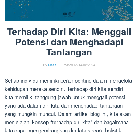
Terhadap Diri Kita: Menggali
Potensi dan Menghadapi
Tantangan
By
Masa
Posted on
14/02/2024
Setiap individu memiliki peran penting dalam mengelola
kehidupan mereka sendiri. Terhadap diri kita sendiri,
kita memiliki tanggung jawab untuk menggali potensi
yang ada dalam diri kita dan menghadapi tantangan
yang mungkin muncul. Dalam artikel blog ini, kita akan
menjelajahi konsep “terhadap diri kita” dan bagaimana
kita dapat mengembangkan diri kita secara holistik.