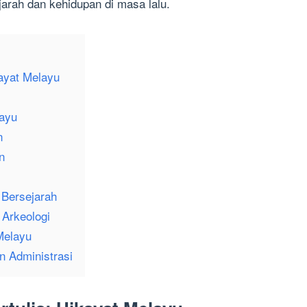
jarah dan kehidupan di masa lalu.
kayat Melayu
layu
n
n
 Bersejarah
 Arkeologi
Melayu
n Administrasi