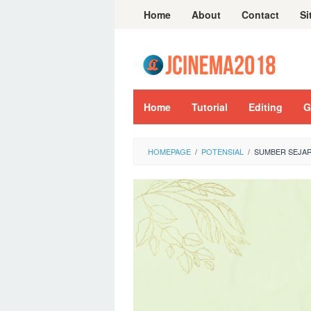
Skip
Home
About
Contact
Si
to
content
Home
Tutorial
Editing
G
HOMEPAGE
/
POTENSIAL
/
SUMBER SEJAR