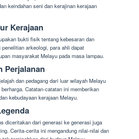
an keindahan seni dan kerajinan kerajaan
tur Kerajaan
upakan bukti fisik tentang kebesaran dan
penelitian arkeologi, para ahli dapat
dupan masyarakat Melayu pada masa lampau.
n Perjalanan
jelajah dan pedagang dari luar wilayah Melayu
 berharga. Catatan-catatan ini memberikan
n dan kebudayaan kerajaan Melayu.
 Legenda
us diceritakan dari generasi ke generasi juga
g. Cerita-cerita ini mengandung nilai-nilai dan
tak terpisahkan dari budaya Melayu.