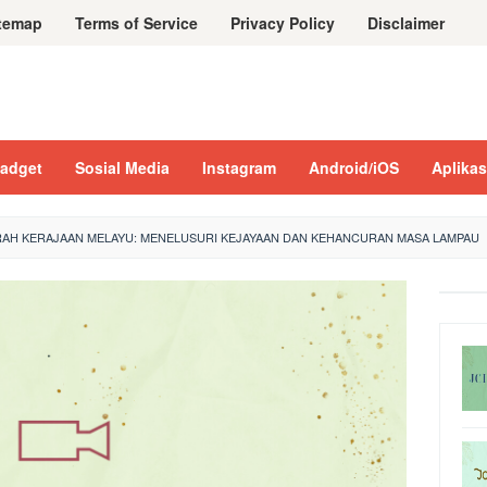
temap
Terms of Service
Privacy Policy
Disclaimer
adget
Sosial Media
Instagram
Android/iOS
Aplikas
AH KERAJAAN MELAYU: MENELUSURI KEJAYAAN DAN KEHANCURAN MASA LAMPAU