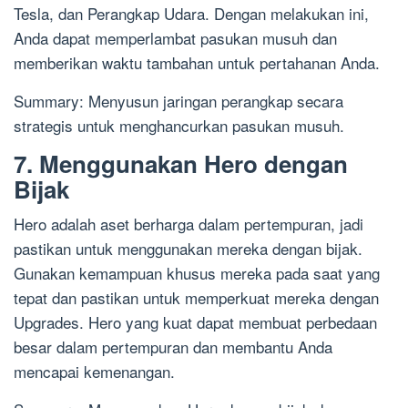
Tesla, dan Perangkap Udara. Dengan melakukan ini,
Anda dapat memperlambat pasukan musuh dan
memberikan waktu tambahan untuk pertahanan Anda.
Summary: Menyusun jaringan perangkap secara
strategis untuk menghancurkan pasukan musuh.
7. Menggunakan Hero dengan
Bijak
Hero adalah aset berharga dalam pertempuran, jadi
pastikan untuk menggunakan mereka dengan bijak.
Gunakan kemampuan khusus mereka pada saat yang
tepat dan pastikan untuk memperkuat mereka dengan
Upgrades. Hero yang kuat dapat membuat perbedaan
besar dalam pertempuran dan membantu Anda
mencapai kemenangan.