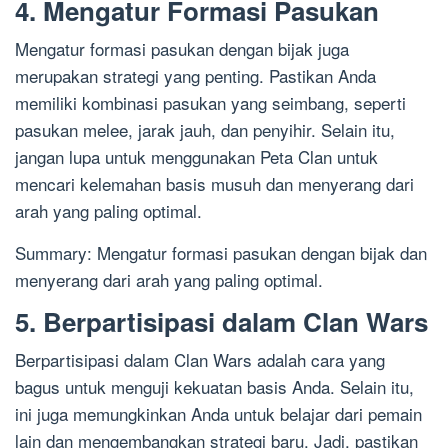
4. Mengatur Formasi Pasukan
Mengatur formasi pasukan dengan bijak juga
merupakan strategi yang penting. Pastikan Anda
memiliki kombinasi pasukan yang seimbang, seperti
pasukan melee, jarak jauh, dan penyihir. Selain itu,
jangan lupa untuk menggunakan Peta Clan untuk
mencari kelemahan basis musuh dan menyerang dari
arah yang paling optimal.
Summary: Mengatur formasi pasukan dengan bijak dan
menyerang dari arah yang paling optimal.
5. Berpartisipasi dalam Clan Wars
Berpartisipasi dalam Clan Wars adalah cara yang
bagus untuk menguji kekuatan basis Anda. Selain itu,
ini juga memungkinkan Anda untuk belajar dari pemain
lain dan mengembangkan strategi baru. Jadi, pastikan