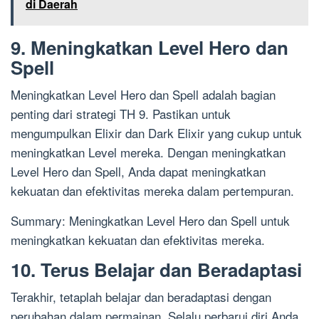
di Daerah
9. Meningkatkan Level Hero dan
Spell
Meningkatkan Level Hero dan Spell adalah bagian
penting dari strategi TH 9. Pastikan untuk
mengumpulkan Elixir dan Dark Elixir yang cukup untuk
meningkatkan Level mereka. Dengan meningkatkan
Level Hero dan Spell, Anda dapat meningkatkan
kekuatan dan efektivitas mereka dalam pertempuran.
Summary: Meningkatkan Level Hero dan Spell untuk
meningkatkan kekuatan dan efektivitas mereka.
10. Terus Belajar dan Beradaptasi
Terakhir, tetaplah belajar dan beradaptasi dengan
perubahan dalam permainan. Selalu perbarui diri Anda