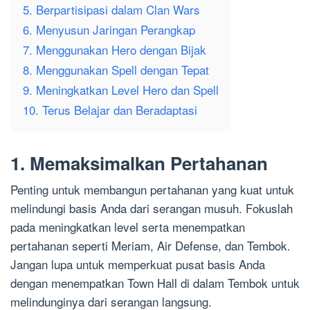
5. Berpartisipasi dalam Clan Wars
6. Menyusun Jaringan Perangkap
7. Menggunakan Hero dengan Bijak
8. Menggunakan Spell dengan Tepat
9. Meningkatkan Level Hero dan Spell
10. Terus Belajar dan Beradaptasi
1. Memaksimalkan Pertahanan
Penting untuk membangun pertahanan yang kuat untuk
melindungi basis Anda dari serangan musuh. Fokuslah
pada meningkatkan level serta menempatkan
pertahanan seperti Meriam, Air Defense, dan Tembok.
Jangan lupa untuk memperkuat pusat basis Anda
dengan menempatkan Town Hall di dalam Tembok untuk
melindunginya dari serangan langsung.