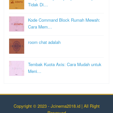
Tidak Di…
Kode Command Block Rumah Mewah:
Cara Mem…
room chat adalah
Tembak Kuota Axis: Cara Mudah untuk
Meni…
Copyright © 2023 - Jcinema2018.id | All Right
Reserved