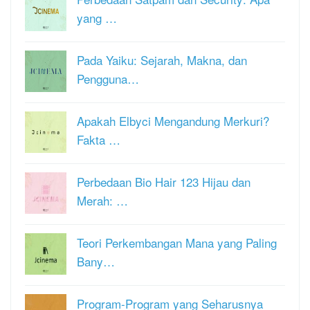
yang …
Pada Yaiku: Sejarah, Makna, dan
Pengguna…
Apakah Elbyci Mengandung Merkuri?
Fakta …
Perbedaan Bio Hair 123 Hijau dan
Merah: …
Teori Perkembangan Mana yang Paling
Bany…
Program-Program yang Seharusnya