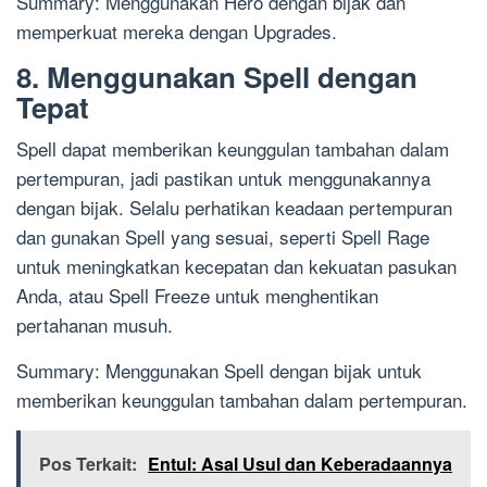
Summary: Menggunakan Hero dengan bijak dan
memperkuat mereka dengan Upgrades.
8. Menggunakan Spell dengan
Tepat
Spell dapat memberikan keunggulan tambahan dalam
pertempuran, jadi pastikan untuk menggunakannya
dengan bijak. Selalu perhatikan keadaan pertempuran
dan gunakan Spell yang sesuai, seperti Spell Rage
untuk meningkatkan kecepatan dan kekuatan pasukan
Anda, atau Spell Freeze untuk menghentikan
pertahanan musuh.
Summary: Menggunakan Spell dengan bijak untuk
memberikan keunggulan tambahan dalam pertempuran.
Pos Terkait:
Entul: Asal Usul dan Keberadaannya