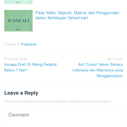
Pada Yaiku: Sejarah, Makna, dan Penggunaan
dalam Kehidupan Sehari-hari
Posted in
Potensial
Post
Previous post
Next post
Kenapa Draft IG Hilang Padahal
Arti “Cutest” dalam Bahasa
navigation
Belum 7 Hari?
Indonesia dan Maknanya yang
Menggemaskan
Leave a Reply
Your email address will not be published.
Required fields are marked
*