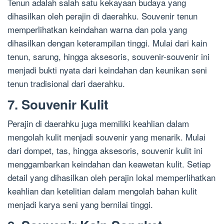
Tenun adalah salah satu kekayaan budaya yang
dihasilkan oleh perajin di daerahku. Souvenir tenun
memperlihatkan keindahan warna dan pola yang
dihasilkan dengan keterampilan tinggi. Mulai dari kain
tenun, sarung, hingga aksesoris, souvenir-souvenir ini
menjadi bukti nyata dari keindahan dan keunikan seni
tenun tradisional dari daerahku.
7. Souvenir Kulit
Perajin di daerahku juga memiliki keahlian dalam
mengolah kulit menjadi souvenir yang menarik. Mulai
dari dompet, tas, hingga aksesoris, souvenir kulit ini
menggambarkan keindahan dan keawetan kulit. Setiap
detail yang dihasilkan oleh perajin lokal memperlihatkan
keahlian dan ketelitian dalam mengolah bahan kulit
menjadi karya seni yang bernilai tinggi.