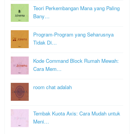
Teori Perkembangan Mana yang Paling
Bany…
Program-Program yang Seharusnya
Tidak Di…
Kode Command Block Rumah Mewah:
Cara Mem…
room chat adalah
Tembak Kuota Axis: Cara Mudah untuk
Meni…