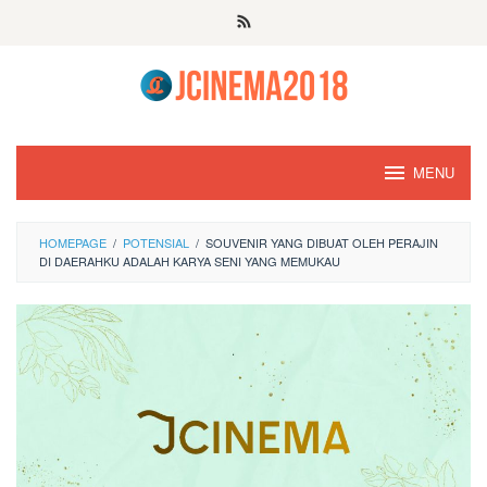
Skip
to
content
MENU
HOMEPAGE
/
POTENSIAL
/
SOUVENIR YANG DIBUAT OLEH PERAJIN
DI DAERAHKU ADALAH KARYA SENI YANG MEMUKAU