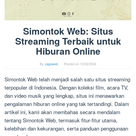
Simontok Web: Situs
Streaming Terbaik untuk
Hiburan Online
By
Jagoweb
Posted on
13/02/2024
Simontok Web telah menjadi salah satu situs streaming
terpopuler di Indonesia. Dengan koleksi film, acara TV,
dan video musik yang lengkap, situs ini menawarkan
pengalaman hiburan online yang tak tertandingi. Dalam
artikel ini, kami akan membahas secara mendalam
tentang Simontok Web, termasuk fitur-fitur utama,
kelebihan dan kekurangan, serta panduan penggunaan