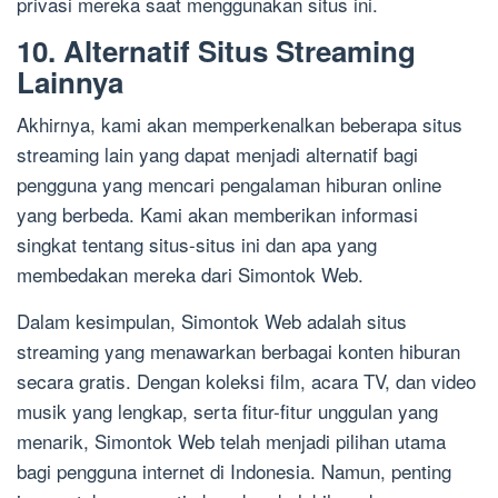
privasi mereka saat menggunakan situs ini.
10. Alternatif Situs Streaming
Lainnya
Akhirnya, kami akan memperkenalkan beberapa situs
streaming lain yang dapat menjadi alternatif bagi
pengguna yang mencari pengalaman hiburan online
yang berbeda. Kami akan memberikan informasi
singkat tentang situs-situs ini dan apa yang
membedakan mereka dari Simontok Web.
Dalam kesimpulan, Simontok Web adalah situs
streaming yang menawarkan berbagai konten hiburan
secara gratis. Dengan koleksi film, acara TV, dan video
musik yang lengkap, serta fitur-fitur unggulan yang
menarik, Simontok Web telah menjadi pilihan utama
bagi pengguna internet di Indonesia. Namun, penting