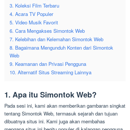
3. Koleksi Film Terbaru
4. Acara TV Populer
5. Video Musik Favorit
6. Cara Mengakses Simontok Web
7. Kelebihan dan Kelemahan Simontok Web
8. Bagaimana Mengunduh Konten dari Simontok
Web
9. Keamanan dan Privasi Pengguna
10. Alternatif Situs Streaming Lainnya
1. Apa itu Simontok Web?
Pada sesi ini, kami akan memberikan gambaran singkat
tentang Simontok Web, termasuk sejarah dan tujuan
dibuatnya situs ini. Kami juga akan membahas
mengapa situs ini begitu populer di kalangan pengguna