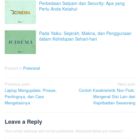
Perbedaan Satpam dan Security: Apa yang
Perlu Anda Ketahui
Pada Yaiku: Sejarah, Makna, dan Penggunaan
dalam Kehidupan Sehari-hari
Posted in
Potensial
Post
Previous post
Next post
Laptop Mengupdate: Proses,
Contoh Karakteristik Non Fisik:
navigation
Pentingnya, dan Cara
Mengenal Sisi Lain dari
Mengatasinya
Kepribadian Seseorang
Leave a Reply
Your email address will not be published.
Required fields are marked
*