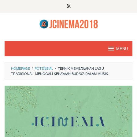
Skip
to
content
MENU
HOMEPAGE
/
POTENSIAL
/
TEKNIK MEMBAWAKAN LAGU
TRADISIONAL: MENGGALI KEKAYAAN BUDAYA DALAM MUSIK