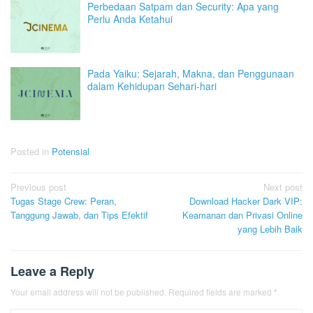
Perbedaan Satpam dan Security: Apa yang
Perlu Anda Ketahui
Pada Yaiku: Sejarah, Makna, dan Penggunaan
dalam Kehidupan Sehari-hari
Posted in
Potensial
Post
Previous post
Next post
Tugas Stage Crew: Peran,
Download Hacker Dark VIP:
navigation
Tanggung Jawab, dan Tips Efektif
Keamanan dan Privasi Online
yang Lebih Baik
Leave a Reply
Your email address will not be published.
Required fields are marked
*