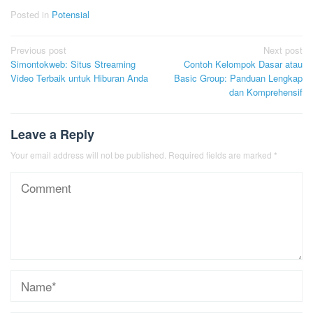
Posted in
Potensial
Post
Previous post
Next post
Simontokweb: Situs Streaming
Contoh Kelompok Dasar atau
navigation
Video Terbaik untuk Hiburan Anda
Basic Group: Panduan Lengkap
dan Komprehensif
Leave a Reply
Your email address will not be published.
Required fields are marked
*