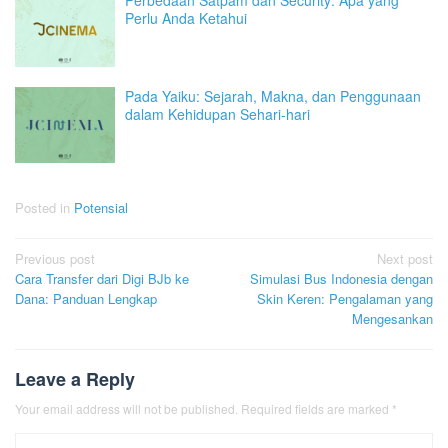
Perbedaan Satpam dan Security: Apa yang
Perlu Anda Ketahui
Pada Yaiku: Sejarah, Makna, dan Penggunaan
dalam Kehidupan Sehari-hari
Posted in
Potensial
Post
Previous post
Next post
Cara Transfer dari Digi BJb ke
Simulasi Bus Indonesia dengan
navigation
Dana: Panduan Lengkap
Skin Keren: Pengalaman yang
Mengesankan
Leave a Reply
Your email address will not be published.
Required fields are marked
*