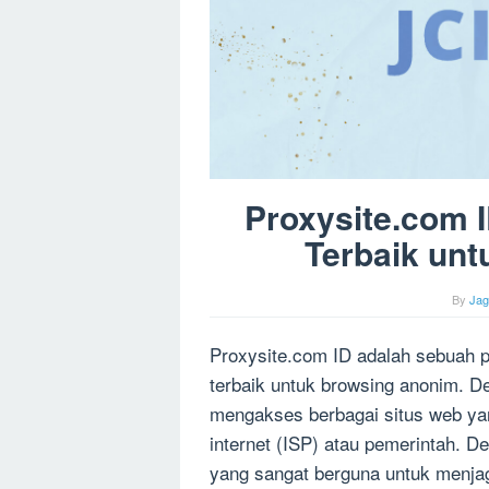
Proxysite.com I
Terbaik un
By
Ja
Proxysite.com ID adalah sebuah p
terbaik untuk browsing anonim. 
mengakses berbagai situs web yang
internet (ISP) atau pemerintah. D
yang sangat berguna untuk menja