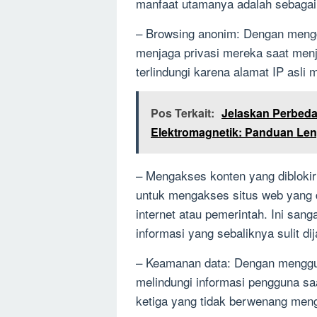
manfaat utamanya adalah sebagai 
– Browsing anonim: Dengan meng
menjaga privasi mereka saat menje
terlindungi karena alamat IP asli
Pos Terkait:
Jelaskan Perbeda
Elektromagnetik: Panduan Le
– Mengakses konten yang dibloki
untuk mengakses situs web yang d
internet atau pemerintah. Ini sa
informasi yang sebaliknya sulit di
– Keamanan data: Dengan menggun
melindungi informasi pengguna sa
ketiga yang tidak berwenang menga