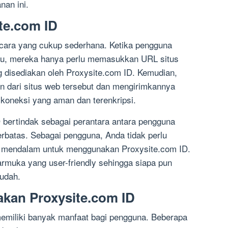
nan ini.
ite.com ID
 cara yang cukup sederhana. Ketika pengguna
ntu, mereka hanya perlu memasukkan URL situs
 disediakan oleh Proxysite.com ID. Kemudian,
en dari situs web tersebut dan mengirimkannya
koneksi yang aman dan terenkripsi.
D bertindak sebagai perantara antara pengguna
terbatas. Sebagai pengguna, Anda tidak perlu
g mendalam untuk menggunakan Proxysite.com ID.
armuka yang user-friendly sehingga siapa pun
udah.
kan Proxysite.com ID
miliki banyak manfaat bagi pengguna. Beberapa