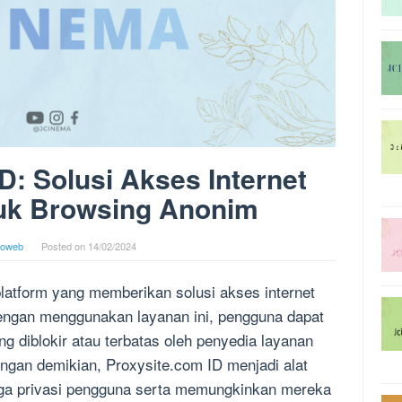
D: Solusi Akses Internet
tuk Browsing Anonim
goweb
Posted on
14/02/2024
latform yang memberikan solusi akses internet
Dengan menggunakan layanan ini, pengguna dapat
 diblokir atau terbatas oleh penyedia layanan
engan demikian, Proxysite.com ID menjadi alat
ga privasi pengguna serta memungkinkan mereka