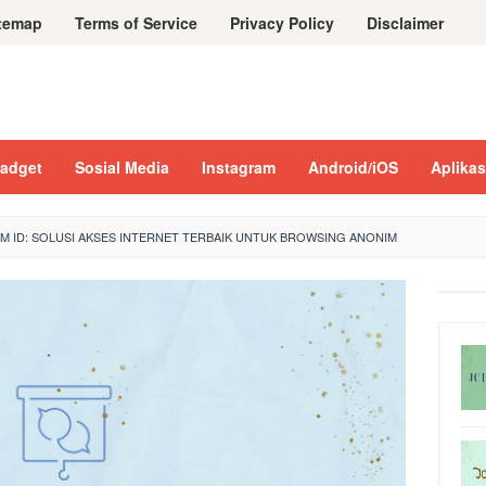
temap
Terms of Service
Privacy Policy
Disclaimer
adget
Sosial Media
Instagram
Android/iOS
Aplikas
M ID: SOLUSI AKSES INTERNET TERBAIK UNTUK BROWSING ANONIM