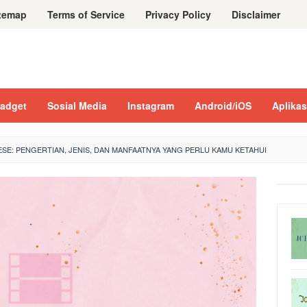
temap
Terms of Service
Privacy Policy
Disclaimer
adget
Sosial Media
Instagram
Android/iOS
Aplikas
SE: PENGERTIAN, JENIS, DAN MANFAATNYA YANG PERLU KAMU KETAHUI