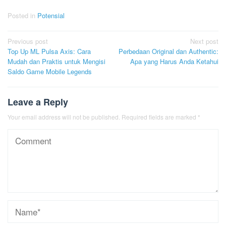
Posted in
Potensial
Post
Previous post
Next post
Top Up ML Pulsa Axis: Cara
Perbedaan Original dan Authentic:
navigation
Mudah dan Praktis untuk Mengisi
Apa yang Harus Anda Ketahui
Saldo Game Mobile Legends
Leave a Reply
Your email address will not be published.
Required fields are marked
*