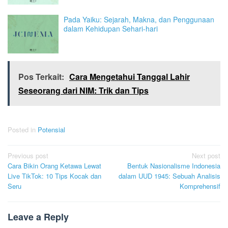
Pada Yaiku: Sejarah, Makna, dan Penggunaan
dalam Kehidupan Sehari-hari
Pos Terkait:
Cara Mengetahui Tanggal Lahir
Seseorang dari NIM: Trik dan Tips
Posted in
Potensial
Post
Previous post
Next post
Cara Bikin Orang Ketawa Lewat
Bentuk Nasionalisme Indonesia
navigation
Live TikTok: 10 Tips Kocak dan
dalam UUD 1945: Sebuah Analisis
Seru
Komprehensif
Leave a Reply