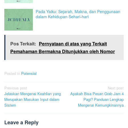
Pada Yaiku: Sejarah, Makna, dan Penggunaan
dalam Kehidupan Sehari-hari
Pos Terkait:
Pernyataan di atas yang Terkait
Pemahaman Bermakna Ditunjukkan oleh Nomor
Posted in
Potensial
Post
Previous post
Next post
Jelaskan Mengenai Keahlian yang
Apakah Bisa Pesan Grab Jam 4
navigation
Merupakan Masukan Input dalam
Pagi? Panduan Lengkap
Sistem
Mengenai Kemungkinannya
Leave a Reply