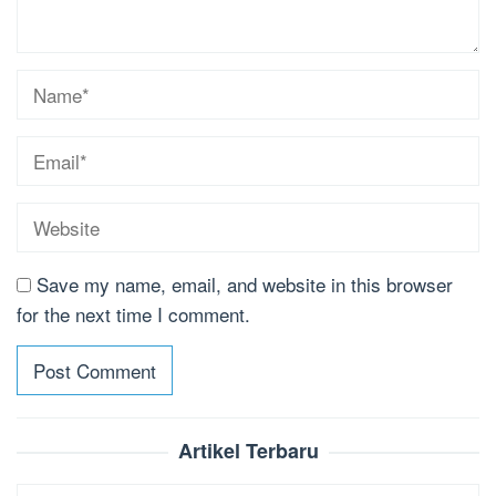
Save my name, email, and website in this browser
for the next time I comment.
Artikel Terbaru