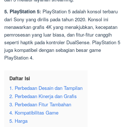
PlayStation 5 adalah konsol terbaru
5. PlayStation 5:
dari Sony yang dirilis pada tahun 2020. Konsol ini
menawarkan grafis 4K yang menakjubkan, kecepatan
pemrosesan yang luar biasa, dan fitur-fitur canggih
seperti haptik pada kontroler DualSense. PlayStation 5
juga kompatibel dengan sebagian besar game
PlayStation 4.
Daftar Isi
1. Perbedaan Desain dan Tampilan
2. Perbedaan Kinerja dan Grafis
3. Perbedaan Fitur Tambahan
4. Kompatibilitas Game
5. Harga