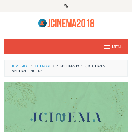
Skip
to
content
MENU
HOMEPAGE
/
POTENSIAL
/
PERBEDAAN PS 1, 2, 3, 4, DAN 5:
PANDUAN LENGKAP