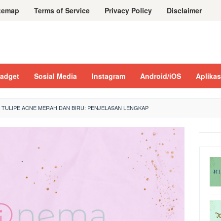
temap
Terms of Service
Privacy Policy
Disclaimer
adget
Sosial Media
Instagram
Android/iOS
Aplikas
 TULIPE ACNE MERAH DAN BIRU: PENJELASAN LENGKAP