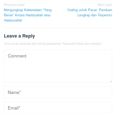
Post
Previous post
Next post
Mengungkap Keberadaan “Yang
Coding untuk Pacar: Panduan
navigation
Benar” Antara Hasbiyallah atau
Lengkap dan Terperinci
Hasbunallah
Leave a Reply
Your email address will not be published.
Required fields are marked
*