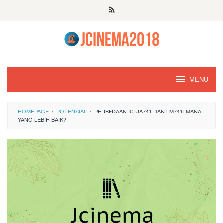
Skip
to
content
MENU
HOMEPAGE
/
POTENSIAL
/
PERBEDAAN IC UA741 DAN LM741: MANA
YANG LEBIH BAIK?