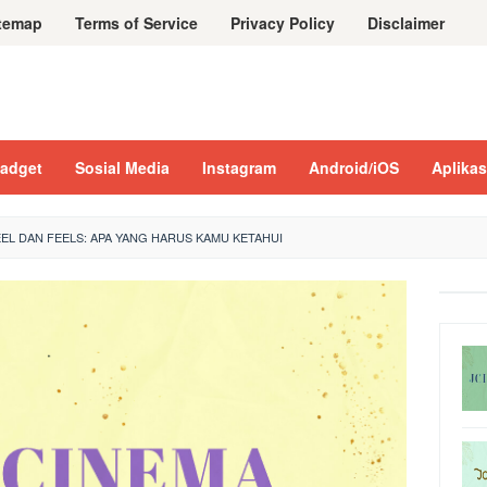
temap
Terms of Service
Privacy Policy
Disclaimer
adget
Sosial Media
Instagram
Android/iOS
Aplikas
EL DAN FEELS: APA YANG HARUS KAMU KETAHUI