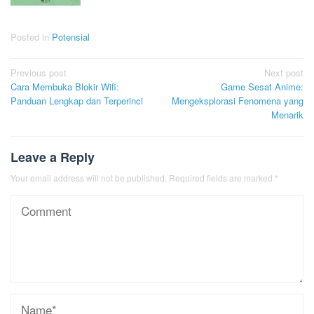
Posted in
Potensial
Post
Previous post
Next post
Cara Membuka Blokir Wifi:
Game Sesat Anime:
navigation
Panduan Lengkap dan Terperinci
Mengeksplorasi Fenomena yang
Menarik
Leave a Reply
Your email address will not be published.
Required fields are marked
*