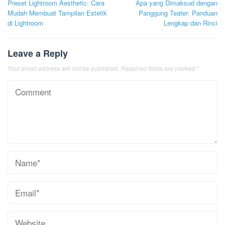
Preset Lightroom Aesthetic: Cara
Apa yang Dimaksud dengan
navigation
Mudah Membuat Tampilan Estetik
Panggung Teater: Panduan
di Lightroom
Lengkap dan Rinci
Leave a Reply
Your email address will not be published.
Required fields are marked
*