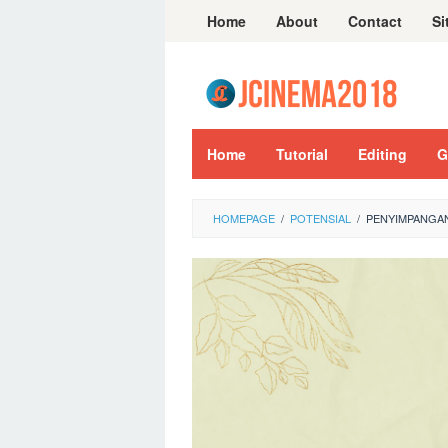
Skip
Home
About
Contact
Si
to
content
Home
Tutorial
Editing
G
HOMEPAGE
/
POTENSIAL
/
PENYIMPANGAN