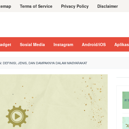
temap
Terms of Service
Privacy Policy
Disclaimer
adget
Sosial Media
Instagram
Android/iOS
Aplikas
: DEFINISI, JENIS, DAN DAMPAKNYA DALAM MASYARAKAT