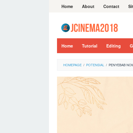
Skip
Home
About
Contact
Si
to
content
Home
Tutorial
Editing
G
HOMEPAGE
/
POTENSIAL
/
PENYEBAB NOM