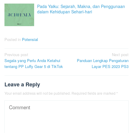
Pada Yaiku: Sejarah, Makna, dan Penggunaan
dalam Kehidupan Sehari-hari
Posted in
Potensial
Post
Previous post
Next post
Segala yang Perlu Anda Ketahui
Panduan Lengkap Pengaturan
navigation
tentang PP Luffy Gear 5 di TikTok
Layar PES 2023 PS3
Leave a Reply
Your email address will not be published.
Required fields are marked
*