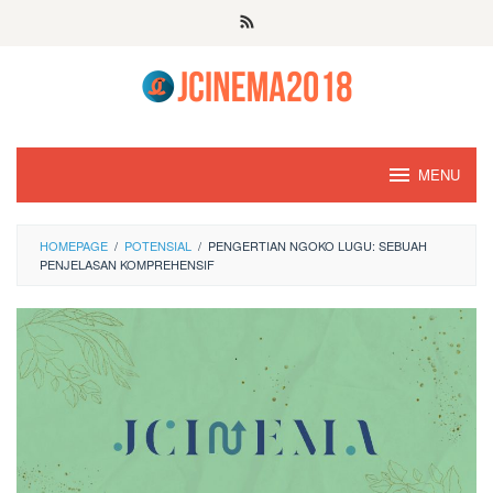
Skip
to
content
MENU
HOMEPAGE
/
POTENSIAL
/
PENGERTIAN NGOKO LUGU: SEBUAH
PENJELASAN KOMPREHENSIF