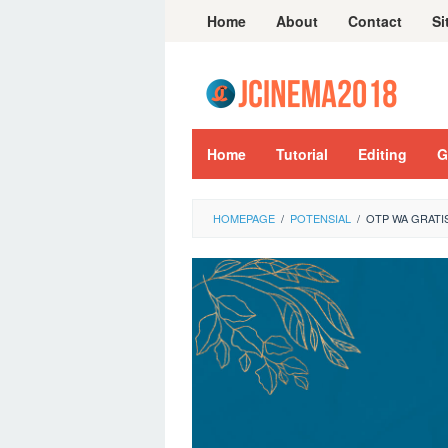
Skip
Home
About
Contact
Si
to
content
Home
Tutorial
Editing
G
HOMEPAGE
/
POTENSIAL
/
OTP WA GRATI