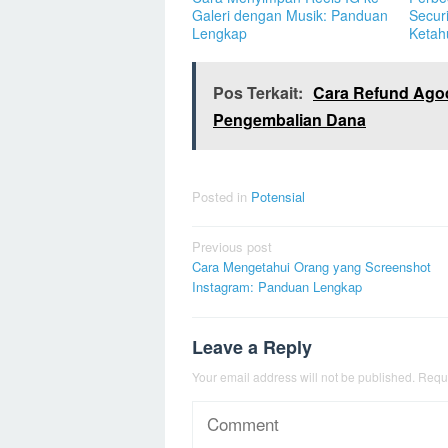
Galeri dengan Musik: Panduan
Secur
Lengkap
Ketah
Pos Terkait:
Cara Refund Ago
Pengembalian Dana
Posted in
Potensial
Post
Previous post
Cara Mengetahui Orang yang Screenshot
navigation
Instagram: Panduan Lengkap
Leave a Reply
Your email address will not be published.
Requi