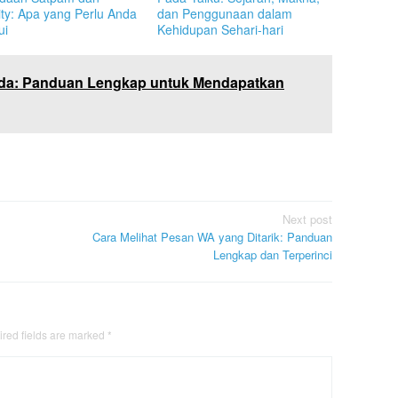
ity: Apa yang Perlu Anda
dan Penggunaan dalam
ui
Kehidupan Sehari-hari
da: Panduan Lengkap untuk Mendapatkan
Next post
Cara Melihat Pesan WA yang Ditarik: Panduan
Lengkap dan Terperinci
red fields are marked
*