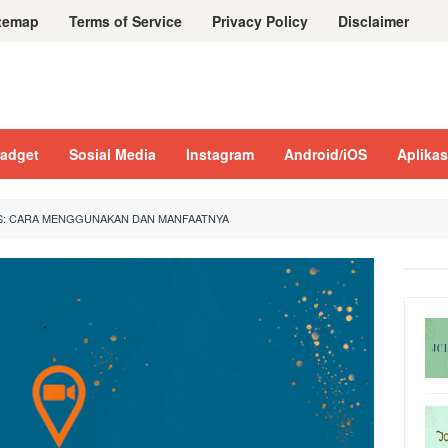
temap
Terms of Service
Privacy Policy
Disclaimer
adget
Sosial Media
Instagram
Android/iOS
Aplikas
S: CARA MENGGUNAKAN DAN MANFAATNYA