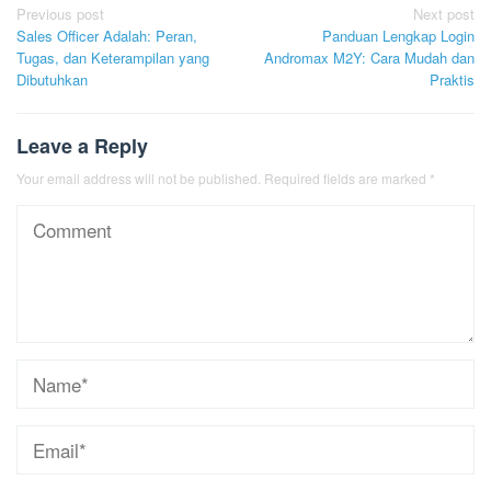
Post
Previous post
Next post
Sales Officer Adalah: Peran,
Panduan Lengkap Login
navigation
Tugas, dan Keterampilan yang
Andromax M2Y: Cara Mudah dan
Dibutuhkan
Praktis
Leave a Reply
Your email address will not be published.
Required fields are marked
*