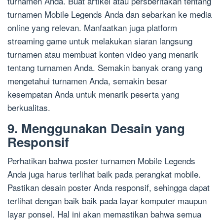
turnamen Anda. Buat artikel atau persberitakan tentang
turnamen Mobile Legends Anda dan sebarkan ke media
online yang relevan. Manfaatkan juga platform
streaming game untuk melakukan siaran langsung
turnamen atau membuat konten video yang menarik
tentang turnamen Anda. Semakin banyak orang yang
mengetahui turnamen Anda, semakin besar
kesempatan Anda untuk menarik peserta yang
berkualitas.
9. Menggunakan Desain yang
Responsif
Perhatikan bahwa poster turnamen Mobile Legends
Anda juga harus terlihat baik pada perangkat mobile.
Pastikan desain poster Anda responsif, sehingga dapat
terlihat dengan baik baik pada layar komputer maupun
layar ponsel. Hal ini akan memastikan bahwa semua