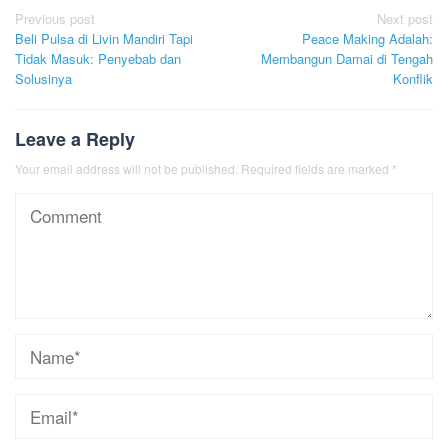
Post
Previous post
Next post
Beli Pulsa di Livin Mandiri Tapi
Peace Making Adalah:
navigation
Tidak Masuk: Penyebab dan
Membangun Damai di Tengah
Solusinya
Konflik
Leave a Reply
Your email address will not be published.
Required fields are marked
*