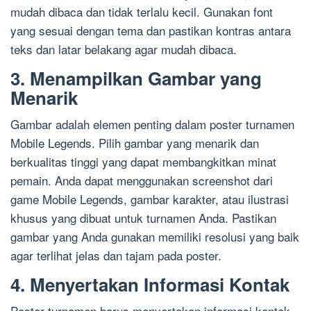
mudah dibaca dan tidak terlalu kecil. Gunakan font
yang sesuai dengan tema dan pastikan kontras antara
teks dan latar belakang agar mudah dibaca.
3. Menampilkan Gambar yang
Menarik
Gambar adalah elemen penting dalam poster turnamen
Mobile Legends. Pilih gambar yang menarik dan
berkualitas tinggi yang dapat membangkitkan minat
pemain. Anda dapat menggunakan screenshot dari
game Mobile Legends, gambar karakter, atau ilustrasi
khusus yang dibuat untuk turnamen Anda. Pastikan
gambar yang Anda gunakan memiliki resolusi yang baik
agar terlihat jelas dan tajam pada poster.
4. Menyertakan Informasi Kontak
Poster turnamen harus menyertakan informasi kontak