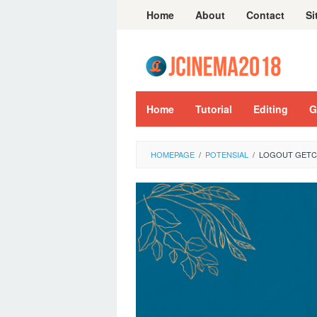
Skip
Home
About
Contact
Si
to
content
Home
Tutorial
Editing
G
HOMEPAGE
/
POTENSIAL
/
LOGOUT GETCO