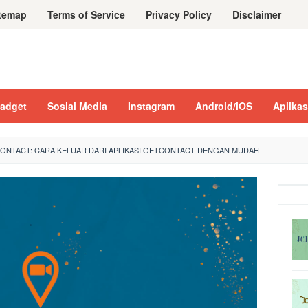
temap
Terms of Service
Privacy Policy
Disclaimer
adget
Sosial Media
Instagram
Android/iOS
Aplikas
NTACT: CARA KELUAR DARI APLIKASI GETCONTACT DENGAN MUDAH