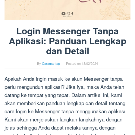
Login Messenger Tanpa
Aplikasi: Panduan Lengkap
dan Detail
By
Caramantap
Posted on
13/02/2024
Apakah Anda ingin masuk ke akun Messenger tanpa
perlu mengunduh aplikasi? Jika iya, maka Anda telah
datang ke tempat yang tepat. Dalam artikel ini, kami
akan memberikan panduan lengkap dan detail tentang
cara login ke Messenger tanpa menggunakan aplikasi.
Kami akan menjelaskan langkah-langkahnya dengan
jelas sehingga Anda dapat melakukannya dengan