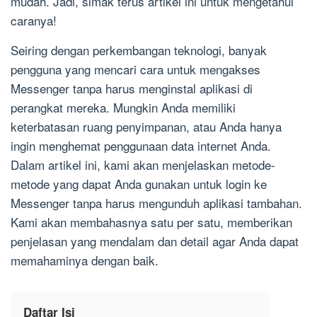
mudah. Jadi, simak terus artikel ini untuk mengetahui
caranya!
Seiring dengan perkembangan teknologi, banyak
pengguna yang mencari cara untuk mengakses
Messenger tanpa harus menginstal aplikasi di
perangkat mereka. Mungkin Anda memiliki
keterbatasan ruang penyimpanan, atau Anda hanya
ingin menghemat penggunaan data internet Anda.
Dalam artikel ini, kami akan menjelaskan metode-
metode yang dapat Anda gunakan untuk login ke
Messenger tanpa harus mengunduh aplikasi tambahan.
Kami akan membahasnya satu per satu, memberikan
penjelasan yang mendalam dan detail agar Anda dapat
memahaminya dengan baik.
Daftar Isi