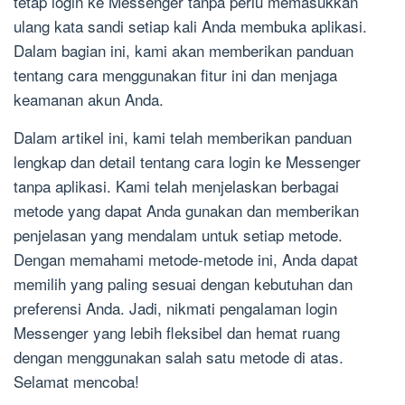
tetap login ke Messenger tanpa perlu memasukkan
ulang kata sandi setiap kali Anda membuka aplikasi.
Dalam bagian ini, kami akan memberikan panduan
tentang cara menggunakan fitur ini dan menjaga
keamanan akun Anda.
Dalam artikel ini, kami telah memberikan panduan
lengkap dan detail tentang cara login ke Messenger
tanpa aplikasi. Kami telah menjelaskan berbagai
metode yang dapat Anda gunakan dan memberikan
penjelasan yang mendalam untuk setiap metode.
Dengan memahami metode-metode ini, Anda dapat
memilih yang paling sesuai dengan kebutuhan dan
preferensi Anda. Jadi, nikmati pengalaman login
Messenger yang lebih fleksibel dan hemat ruang
dengan menggunakan salah satu metode di atas.
Selamat mencoba!