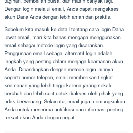
tagihan, pembelian pulsa, dan masih banyak lagi.
Dengan login melalui email, Anda dapat mengakses
akun Dana Anda dengan lebih aman dan praktis.
Sebelum kita masuk ke detail tentang cara login Dana
lewat email, mari kita bahas mengapa menggunakan
email sebagai metode login yang disarankan.
Penggunaan email sebagai alternatif login adalah
langkah yang penting dalam menjaga keamanan akun
Anda. Dibandingkan dengan metode login lainnya
seperti nomor telepon, email memberikan tingkat
keamanan yang lebih tinggi karena jarang sekali
berubah dan lebih sulit untuk diakses oleh pihak yang
tidak berwenang. Selain itu, email juga memungkinkan
Anda untuk menerima notifikasi dan informasi penting
terkait akun Anda dengan cepat.