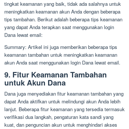
tingkat keamanan yang baik, tidak ada salahnya untuk
meningkatkan keamanan akun Anda dengan beberapa
tips tambahan. Berikut adalah beberapa tips keamanan
yang dapat Anda terapkan saat menggunakan login
Dana lewat email:
Summary: Artikel ini juga memberikan beberapa tips
keamanan tambahan untuk meningkatkan keamanan
akun Anda saat menggunakan login Dana lewat email.
9. Fitur Keamanan Tambahan
untuk Akun Dana
Dana juga menyediakan fitur keamanan tambahan yang
dapat Anda aktifkan untuk melindungi akun Anda lebih
lanjut. Beberapa fitur keamanan yang tersedia termasuk
verifikasi dua langkah, pengaturan kata sandi yang
kuat, dan penguncian akun untuk menghindari akses