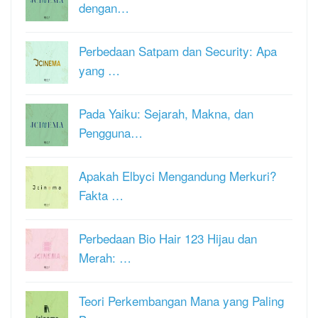
dengan…
Perbedaan Satpam dan Security: Apa
yang …
Pada Yaiku: Sejarah, Makna, dan
Pengguna…
Apakah Elbyci Mengandung Merkuri?
Fakta …
Perbedaan Bio Hair 123 Hijau dan
Merah: …
Teori Perkembangan Mana yang Paling