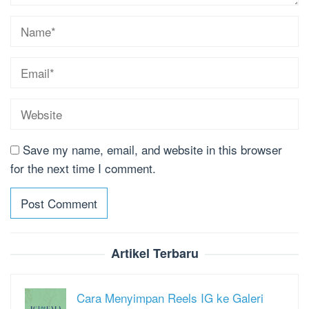
Save my name, email, and website in this browser
for the next time I comment.
Artikel Terbaru
Cara Menyimpan Reels IG ke Galeri