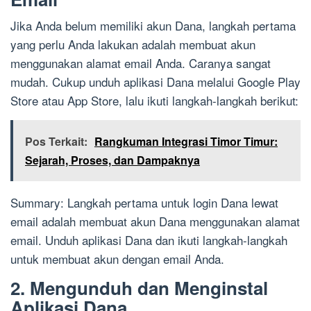
Jika Anda belum memiliki akun Dana, langkah pertama
yang perlu Anda lakukan adalah membuat akun
menggunakan alamat email Anda. Caranya sangat
mudah. Cukup unduh aplikasi Dana melalui Google Play
Store atau App Store, lalu ikuti langkah-langkah berikut:
Pos Terkait:
Rangkuman Integrasi Timor Timur:
Sejarah, Proses, dan Dampaknya
Summary: Langkah pertama untuk login Dana lewat
email adalah membuat akun Dana menggunakan alamat
email. Unduh aplikasi Dana dan ikuti langkah-langkah
untuk membuat akun dengan email Anda.
2. Mengunduh dan Menginstal
Aplikasi Dana