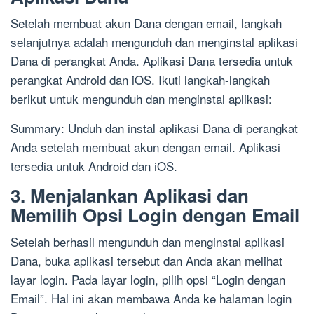
Setelah membuat akun Dana dengan email, langkah
selanjutnya adalah mengunduh dan menginstal aplikasi
Dana di perangkat Anda. Aplikasi Dana tersedia untuk
perangkat Android dan iOS. Ikuti langkah-langkah
berikut untuk mengunduh dan menginstal aplikasi:
Summary: Unduh dan instal aplikasi Dana di perangkat
Anda setelah membuat akun dengan email. Aplikasi
tersedia untuk Android dan iOS.
3. Menjalankan Aplikasi dan
Memilih Opsi Login dengan Email
Setelah berhasil mengunduh dan menginstal aplikasi
Dana, buka aplikasi tersebut dan Anda akan melihat
layar login. Pada layar login, pilih opsi “Login dengan
Email”. Hal ini akan membawa Anda ke halaman login