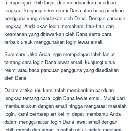
mempelajari lebih lanjut dan mendapatkan panduan
lengkap, kunjungi situs resmi Dana atau baca panduan
pengguna yang disediakan oleh Dana. Dengan panduan
lengkap, Anda akan lebih memahami fitur-fitur dan
keamanan yang ditawarkan oleh Dana serta cara
terbaik untuk menggunakan login lewat email.
Summary: Jika Anda ingin mempelajari lebih lanjut
tentang cara login Dana lewat email, kunjungi situs
resmi atau baca panduan pengguna yang disediakan
oleh Dana.
Dalam artikel ini, kami telah memberikan panduan
lengkap tentang cara login Dana lewat email. Mulai dari
membuat akun dengan email hingga mengatasi masalah
login, kami berharap artikel ini dapat membantu Anda
dalam menggunakan login Dana lewat email dengan
lebih mudah dan aman. Ingatlah untuk selalu menjaga