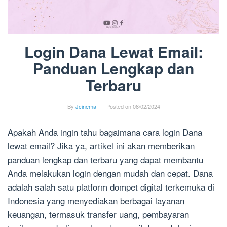
Login Dana Lewat Email:
Panduan Lengkap dan
Terbaru
By
Jcinema
Posted on
08/02/2024
Apakah Anda ingin tahu bagaimana cara login Dana
lewat email? Jika ya, artikel ini akan memberikan
panduan lengkap dan terbaru yang dapat membantu
Anda melakukan login dengan mudah dan cepat. Dana
adalah salah satu platform dompet digital terkemuka di
Indonesia yang menyediakan berbagai layanan
keuangan, termasuk transfer uang, pembayaran