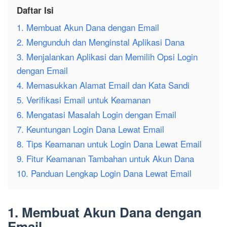
Daftar Isi
1. Membuat Akun Dana dengan Email
2. Mengunduh dan Menginstal Aplikasi Dana
3. Menjalankan Aplikasi dan Memilih Opsi Login
dengan Email
4. Memasukkan Alamat Email dan Kata Sandi
5. Verifikasi Email untuk Keamanan
6. Mengatasi Masalah Login dengan Email
7. Keuntungan Login Dana Lewat Email
8. Tips Keamanan untuk Login Dana Lewat Email
9. Fitur Keamanan Tambahan untuk Akun Dana
10. Panduan Lengkap Login Dana Lewat Email
1. Membuat Akun Dana dengan
Email