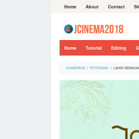
Skip
Home
About
Contact
Si
to
content
Home
Tutorial
Editing
G
HOMEPAGE
/
POTENSIAL
/
LAHIR SEBAGA