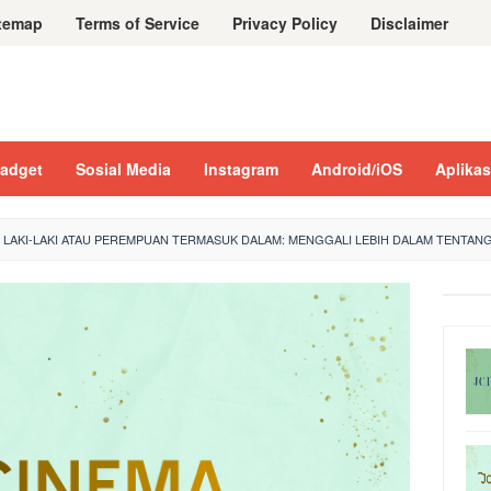
temap
Terms of Service
Privacy Policy
Disclaimer
adget
Sosial Media
Instagram
Android/iOS
Aplikas
I LAKI-LAKI ATAU PEREMPUAN TERMASUK DALAM: MENGGALI LEBIH DALAM TENTAN