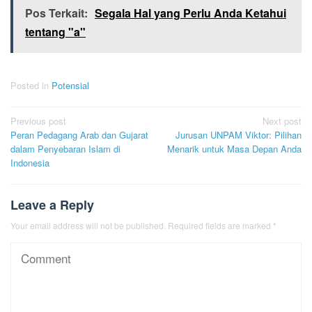
Pos Terkait:
Segala Hal yang Perlu Anda Ketahui
tentang "a"
Posted in
Potensial
Post
Previous post
Next post
Peran Pedagang Arab dan Gujarat
Jurusan UNPAM Viktor: Pilihan
navigation
dalam Penyebaran Islam di
Menarik untuk Masa Depan Anda
Indonesia
Leave a Reply
Your email address will not be published.
Required fields are marked
*