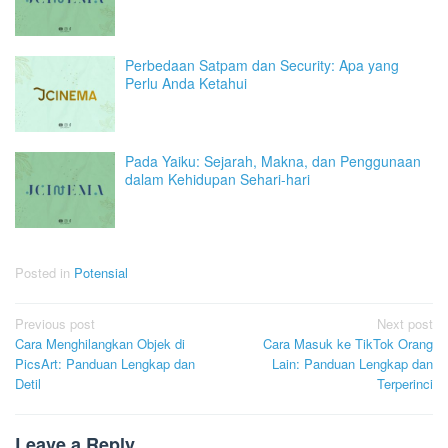
Perbedaan Satpam dan Security: Apa yang
Perlu Anda Ketahui
Pada Yaiku: Sejarah, Makna, dan Penggunaan
dalam Kehidupan Sehari-hari
Posted in
Potensial
Post
Previous post
Next post
Cara Menghilangkan Objek di
Cara Masuk ke TikTok Orang
navigation
PicsArt: Panduan Lengkap dan
Lain: Panduan Lengkap dan
Detil
Terperinci
Leave a Reply