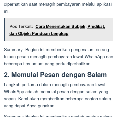
diperhatikan saat menagih pembayaran melalui aplikasi
ini.
Pos Terkait:
Cara Menentukan Subjek, Predikat,
dan Objek: Panduan Lengkap
Summary: Bagian ini memberikan pengenalan tentang
tujuan pesan menagih pembayaran lewat WhatsApp dan
beberapa tips umum yang perlu diperhatikan.
2. Memulai Pesan dengan Salam
Langkah pertama dalam menagih pembayaran lewat
WhatsApp adalah memulai pesan dengan salam yang
sopan. Kami akan memberikan beberapa contoh salam
yang dapat Anda gunakan.
Summary: Bagian ini memberikan contoh-contoh salam