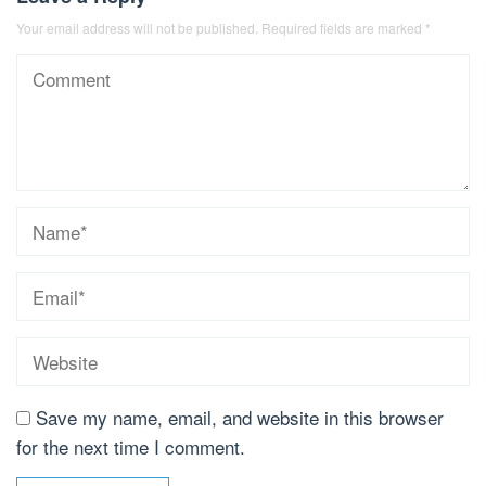
Your email address will not be published.
Required fields are marked
*
Save my name, email, and website in this browser
for the next time I comment.