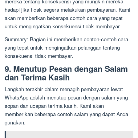
mereka tentang konsekuensi yang mungkin mereka
hadapi jika tidak segera melakukan pembayaran. Kami
akan memberikan beberapa contoh cara yang tepat
untuk mengingatkan konsekuensi tidak membayar.
Summary: Bagian ini memberikan contoh-contoh cara
yang tepat untuk mengingatkan pelanggan tentang
konsekuensi tidak membayar.
9. Menutup Pesan dengan Salam
dan Terima Kasih
Langkah terakhir dalam menagih pembayaran lewat
WhatsApp adalah menutup pesan dengan salam yang
sopan dan ucapan terima kasih. Kami akan
memberikan beberapa contoh salam yang dapat Anda
gunakan.