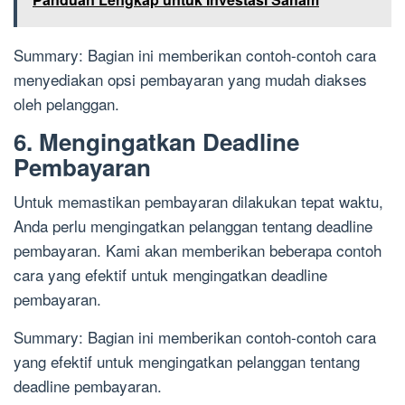
Summary: Bagian ini memberikan contoh-contoh cara
menyediakan opsi pembayaran yang mudah diakses
oleh pelanggan.
6. Mengingatkan Deadline
Pembayaran
Untuk memastikan pembayaran dilakukan tepat waktu,
Anda perlu mengingatkan pelanggan tentang deadline
pembayaran. Kami akan memberikan beberapa contoh
cara yang efektif untuk mengingatkan deadline
pembayaran.
Summary: Bagian ini memberikan contoh-contoh cara
yang efektif untuk mengingatkan pelanggan tentang
deadline pembayaran.