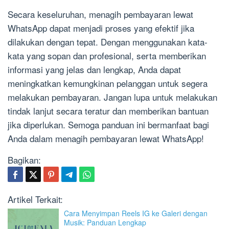
Secara keseluruhan, menagih pembayaran lewat
WhatsApp dapat menjadi proses yang efektif jika
dilakukan dengan tepat. Dengan menggunakan kata-
kata yang sopan dan profesional, serta memberikan
informasi yang jelas dan lengkap, Anda dapat
meningkatkan kemungkinan pelanggan untuk segera
melakukan pembayaran. Jangan lupa untuk melakukan
tindak lanjut secara teratur dan memberikan bantuan
jika diperlukan. Semoga panduan ini bermanfaat bagi
Anda dalam menagih pembayaran lewat WhatsApp!
Bagikan:
Artikel Terkait:
Cara Menyimpan Reels IG ke Galeri dengan
Musik: Panduan Lengkap