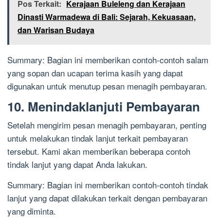
Pos Terkait:
Kerajaan Buleleng dan Kerajaan
Dinasti Warmadewa di Bali: Sejarah, Kekuasaan,
dan Warisan Budaya
Summary: Bagian ini memberikan contoh-contoh salam
yang sopan dan ucapan terima kasih yang dapat
digunakan untuk menutup pesan menagih pembayaran.
10. Menindaklanjuti Pembayaran
Setelah mengirim pesan menagih pembayaran, penting
untuk melakukan tindak lanjut terkait pembayaran
tersebut. Kami akan memberikan beberapa contoh
tindak lanjut yang dapat Anda lakukan.
Summary: Bagian ini memberikan contoh-contoh tindak
lanjut yang dapat dilakukan terkait dengan pembayaran
yang diminta.