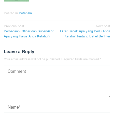
Posted in
Potensial
Post
Previous post
Next post
Perbedaan Officer dan Supervisor:
Filter Behel: Apa yang Perlu Anda
navigation
Apa yang Harus Anda Ketahui?
Ketahui Tentang Behel Berfilter
Leave a Reply
Your email address will not be published.
Required fields are marked
*