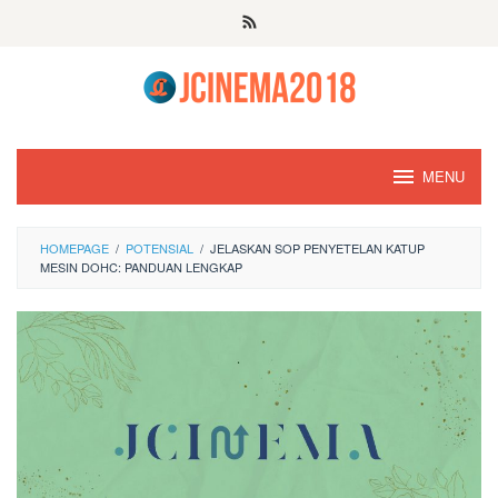
Skip
to
content
MENU
HOMEPAGE
/
POTENSIAL
/
JELASKAN SOP PENYETELAN KATUP
MESIN DOHC: PANDUAN LENGKAP