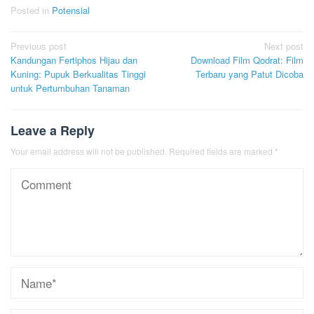
Posted in
Potensial
Post
Previous post
Next post
Kandungan Fertiphos Hijau dan
Download Film Qodrat: Film
navigation
Kuning: Pupuk Berkualitas Tinggi
Terbaru yang Patut Dicoba
untuk Pertumbuhan Tanaman
Leave a Reply
Your email address will not be published.
Required fields are marked
*