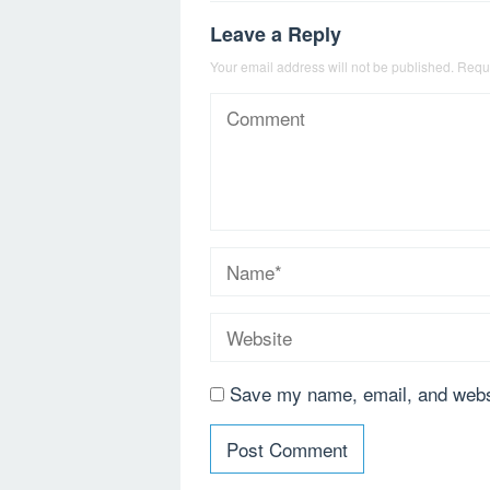
Leave a Reply
Your email address will not be published.
Requi
Save my name, email, and websi