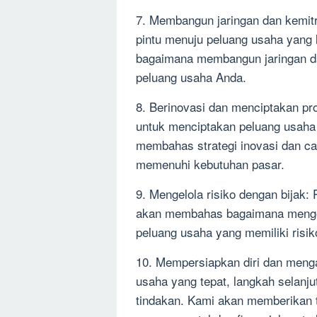
7. Membangun jaringan dan kemit
pintu menuju peluang usaha yang 
bagaimana membangun jaringan d
peluang usaha Anda.
8. Berinovasi dan menciptakan pro
untuk menciptakan peluang usaha
membahas strategi inovasi dan ca
memenuhi kebutuhan pasar.
9. Mengelola risiko dengan bijak:
akan membahas bagaimana mengelo
peluang usaha yang memiliki risiko
10. Mempersiapkan diri dan meng
usaha yang tepat, langkah selanj
tindakan. Kami akan memberikan 