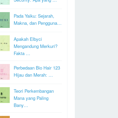
Pada Yaiku: Sejarah,
Makna, dan Pengguna…
Apakah Elbyci
Mengandung Merkuri?
Fakta …
Perbedaan Bio Hair 123
Hijau dan Merah: …
Teori Perkembangan
Mana yang Paling
Bany…