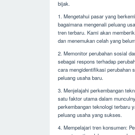
bijak.
1. Mengetahui pasar yang berkem
bagaimana mengenali peluang us
tren terbaru. Kami akan memberi
dan menemukan celah yang belum 
2. Memonitor perubahan sosial da
sebagai respons terhadap perub
cara mengidentifikasi perubahan s
peluang usaha baru.
3. Menjelajahi perkembangan teknol
satu faktor utama dalam muncul
perkembangan teknologi terbaru y
peluang usaha yang sukses.
4. Mempelajari tren konsumen: 