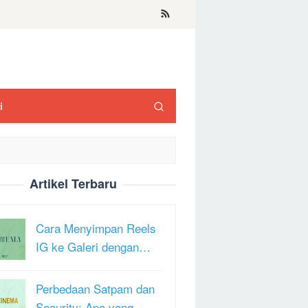
i
Artikel Terbaru
Cara Menyimpan Reels
IG ke Galeri dengan…
Perbedaan Satpam dan
Security: Apa yang …