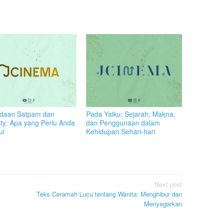
daan Satpam dan
Pada Yaiku: Sejarah, Makna,
ity: Apa yang Perlu Anda
dan Penggunaan dalam
ui
Kehidupan Sehari-hari
Next post
Teks Ceramah Lucu tentang Wanita: Menghibur dan
Menyegarkan