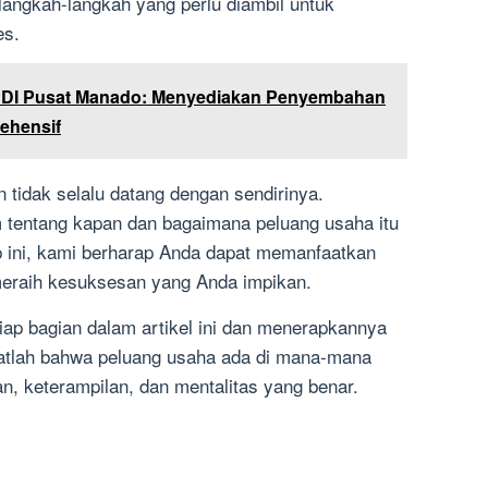
 langkah-langkah yang perlu diambil untuk
es.
PDI Pusat Manado: Menyediakan Penyembahan
ehensif
tidak selalu datang dengan sendirinya.
tentang kapan dan bagaimana peluang usaha itu
p ini, kami berharap Anda dapat memanfaatkan
meraih kesuksesan yang Anda impikan.
iap bagian dalam artikel ini dan menerapkannya
gatlah bahwa peluang usaha ada di mana-mana
n, keterampilan, dan mentalitas yang benar.