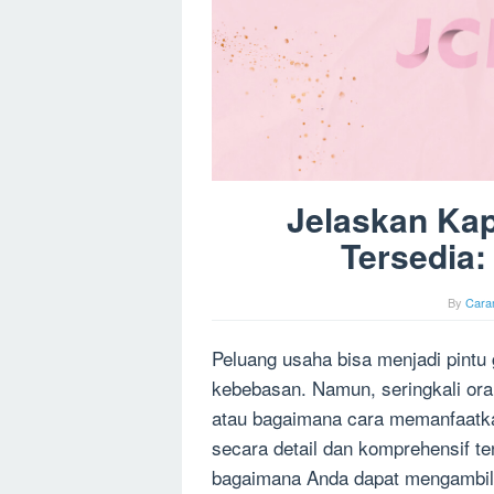
Jelaskan Kap
Tersedia
By
Cara
Peluang usaha bisa menjadi pintu
kebebasan. Namun, seringkali oran
atau bagaimana cara memanfaatkan
secara detail dan komprehensif te
bagaimana Anda dapat mengambil