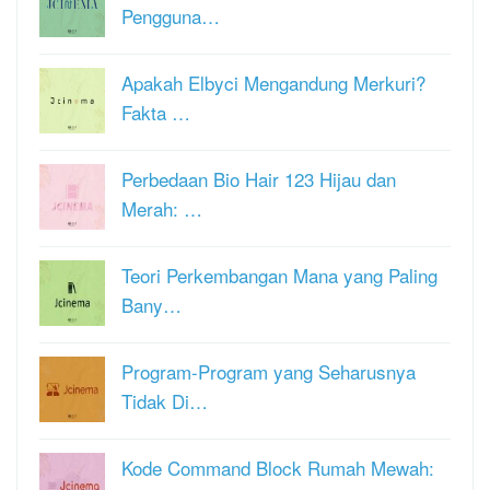
Pengguna…
Apakah Elbyci Mengandung Merkuri?
Fakta …
Perbedaan Bio Hair 123 Hijau dan
Merah: …
Teori Perkembangan Mana yang Paling
Bany…
Program-Program yang Seharusnya
Tidak Di…
Kode Command Block Rumah Mewah: