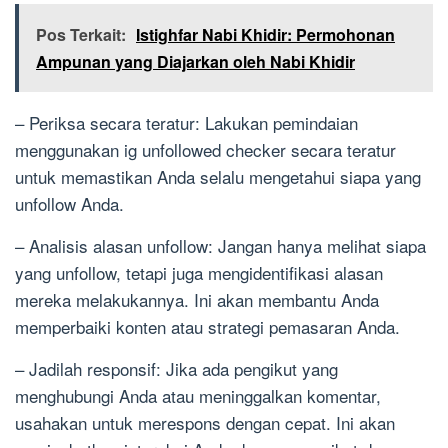
Pos Terkait:
Istighfar Nabi Khidir: Permohonan
Ampunan yang Diajarkan oleh Nabi Khidir
– Periksa secara teratur: Lakukan pemindaian
menggunakan ig unfollowed checker secara teratur
untuk memastikan Anda selalu mengetahui siapa yang
unfollow Anda.
– Analisis alasan unfollow: Jangan hanya melihat siapa
yang unfollow, tetapi juga mengidentifikasi alasan
mereka melakukannya. Ini akan membantu Anda
memperbaiki konten atau strategi pemasaran Anda.
– Jadilah responsif: Jika ada pengikut yang
menghubungi Anda atau meninggalkan komentar,
usahakan untuk merespons dengan cepat. Ini akan