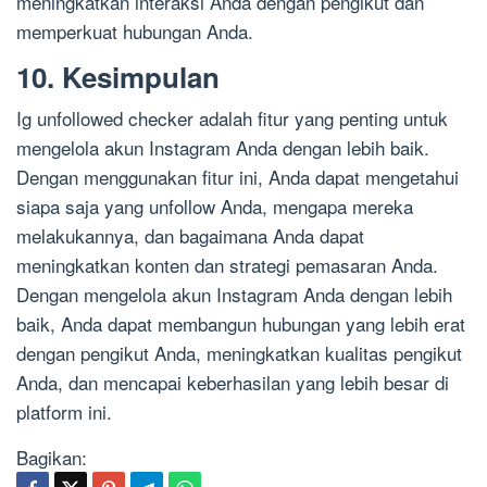
meningkatkan interaksi Anda dengan pengikut dan
memperkuat hubungan Anda.
10. Kesimpulan
Ig unfollowed checker adalah fitur yang penting untuk
mengelola akun Instagram Anda dengan lebih baik.
Dengan menggunakan fitur ini, Anda dapat mengetahui
siapa saja yang unfollow Anda, mengapa mereka
melakukannya, dan bagaimana Anda dapat
meningkatkan konten dan strategi pemasaran Anda.
Dengan mengelola akun Instagram Anda dengan lebih
baik, Anda dapat membangun hubungan yang lebih erat
dengan pengikut Anda, meningkatkan kualitas pengikut
Anda, dan mencapai keberhasilan yang lebih besar di
platform ini.
Bagikan: