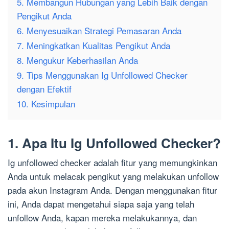
5. Membangun Hubungan yang Lebih Baik dengan
Pengikut Anda
6. Menyesuaikan Strategi Pemasaran Anda
7. Meningkatkan Kualitas Pengikut Anda
8. Mengukur Keberhasilan Anda
9. Tips Menggunakan Ig Unfollowed Checker
dengan Efektif
10. Kesimpulan
1. Apa Itu Ig Unfollowed Checker?
Ig unfollowed checker adalah fitur yang memungkinkan
Anda untuk melacak pengikut yang melakukan unfollow
pada akun Instagram Anda. Dengan menggunakan fitur
ini, Anda dapat mengetahui siapa saja yang telah
unfollow Anda, kapan mereka melakukannya, dan