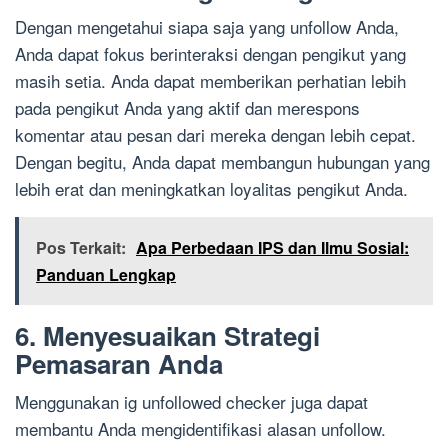
Dengan mengetahui siapa saja yang unfollow Anda,
Anda dapat fokus berinteraksi dengan pengikut yang
masih setia. Anda dapat memberikan perhatian lebih
pada pengikut Anda yang aktif dan merespons
komentar atau pesan dari mereka dengan lebih cepat.
Dengan begitu, Anda dapat membangun hubungan yang
lebih erat dan meningkatkan loyalitas pengikut Anda.
Pos Terkait:
Apa Perbedaan IPS dan Ilmu Sosial:
Panduan Lengkap
6. Menyesuaikan Strategi
Pemasaran Anda
Menggunakan ig unfollowed checker juga dapat
membantu Anda mengidentifikasi alasan unfollow.