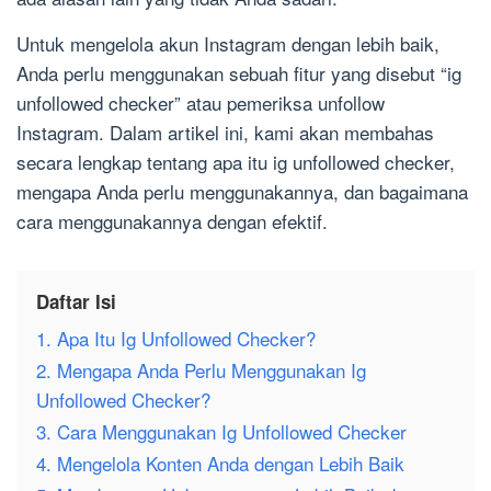
Untuk mengelola akun Instagram dengan lebih baik,
Anda perlu menggunakan sebuah fitur yang disebut “ig
unfollowed checker” atau pemeriksa unfollow
Instagram. Dalam artikel ini, kami akan membahas
secara lengkap tentang apa itu ig unfollowed checker,
mengapa Anda perlu menggunakannya, dan bagaimana
cara menggunakannya dengan efektif.
Daftar Isi
1. Apa Itu Ig Unfollowed Checker?
2. Mengapa Anda Perlu Menggunakan Ig
Unfollowed Checker?
3. Cara Menggunakan Ig Unfollowed Checker
4. Mengelola Konten Anda dengan Lebih Baik