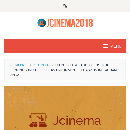
Skip
to
content
MENU
HOMEPAGE
/
POTENSIAL
/
IG UNFOLLOWED CHECKER: FITUR
PENTING YANG DIPERLUKAN UNTUK MENGELOLA AKUN INSTAGRAM
ANDA