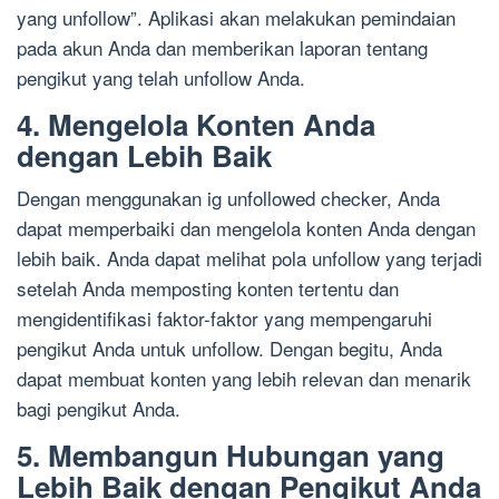
yang unfollow”. Aplikasi akan melakukan pemindaian
pada akun Anda dan memberikan laporan tentang
pengikut yang telah unfollow Anda.
4. Mengelola Konten Anda
dengan Lebih Baik
Dengan menggunakan ig unfollowed checker, Anda
dapat memperbaiki dan mengelola konten Anda dengan
lebih baik. Anda dapat melihat pola unfollow yang terjadi
setelah Anda memposting konten tertentu dan
mengidentifikasi faktor-faktor yang mempengaruhi
pengikut Anda untuk unfollow. Dengan begitu, Anda
dapat membuat konten yang lebih relevan dan menarik
bagi pengikut Anda.
5. Membangun Hubungan yang
Lebih Baik dengan Pengikut Anda