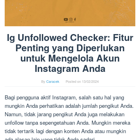
Ig Unfollowed Checker: Fitur
Penting yang Diperlukan
untuk Mengelola Akun
Instagram Anda
By
Caracek
Posted on
13/02/2024
Bagi pengguna aktif Instagram, salah satu hal yang
mungkin Anda perhatikan adalah jumlah pengikut Anda.
Namun, tidak jarang pengikut Anda juga melakukan
unfollow tanpa sepengetahuan Anda. Mungkin mereka
tidak tertarik lagi dengan konten Anda atau mungkin
ada alasan lain yang tidak Anda sadari.