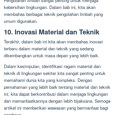
Pengolahan limbah sangat penting untuk menjaga
kebersihan lingkungan. Dalam bab ini, kita akan
membahas berbagai teknik pengolahan limbah yang
umum digunakan.
10. Inovasi Material dan Teknik
Terakhir, dalam bab ini kita akan membahas inovasi
terbaru dalam material dan teknik yang sedang
dikembangkan untuk masa depan yang lebih baik.
Dalam kesimpulan, identifikasi ragam material dan
teknik di lingkungan sekitar kita sangat penting untuk
memahami dunia kita yang kompleks. Dengan
pemahaman yang lebih baik tentang material dan teknik
ini, kita dapat berkontribusi dalam menjaga lingkungan
dan memanfaatkannya dengan lebih bijaksana. Semoga
artikel ini memberikan wawasan yang bermanfaat bagi
pembaca.