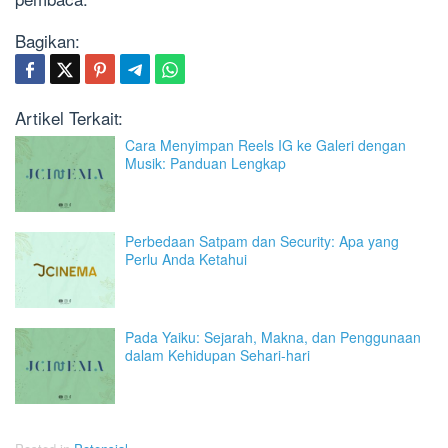
Bagikan:
Artikel Terkait:
Cara Menyimpan Reels IG ke Galeri dengan
Musik: Panduan Lengkap
Perbedaan Satpam dan Security: Apa yang
Perlu Anda Ketahui
Pada Yaiku: Sejarah, Makna, dan Penggunaan
dalam Kehidupan Sehari-hari