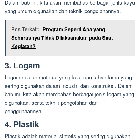
Dalam bab ini, kita akan membahas berbagai jenis kayu
yang umum digunakan dan teknik pengolahannya.
Pos Terkait:
Program Seperti Apa yang
Seharusnya Tidak Dilaksanakan pada Saat
Kegiatan?
3. Logam
Logam adalah material yang kuat dan tahan lama yang
sering digunakan dalam industri dan konstruksi. Dalam
bab ini, kita akan membahas berbagai jenis logam yang
digunakan, serta teknik pengolahan dan
penggunaannya.
4. Plastik
Plastik adalah material sintetis yang sering digunakan