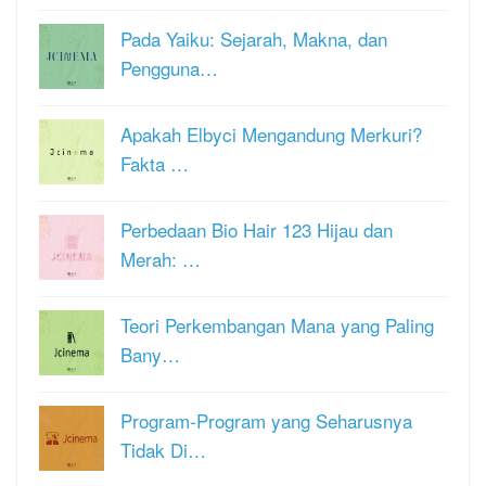
Pada Yaiku: Sejarah, Makna, dan
Pengguna…
Apakah Elbyci Mengandung Merkuri?
Fakta …
Perbedaan Bio Hair 123 Hijau dan
Merah: …
Teori Perkembangan Mana yang Paling
Bany…
Program-Program yang Seharusnya
Tidak Di…