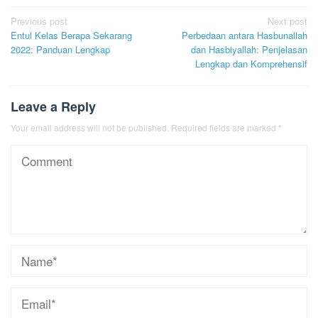
Post
Previous post
Next post
Entul Kelas Berapa Sekarang
Perbedaan antara Hasbunallah
navigation
2022: Panduan Lengkap
dan Hasbiyallah: Penjelasan
Lengkap dan Komprehensif
Leave a Reply
Your email address will not be published.
Required fields are marked
*