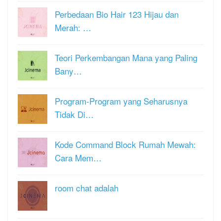
Perbedaan Bio Hair 123 Hijau dan
Merah: …
Teori Perkembangan Mana yang Paling
Bany…
Program-Program yang Seharusnya
Tidak Di…
Kode Command Block Rumah Mewah:
Cara Mem…
room chat adalah