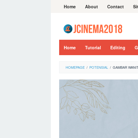
Skip
Home
About
Contact
Si
to
content
Home
Tutorial
Editing
G
HOMEPAGE
/
POTENSIAL
/
GAMBAR WANIT