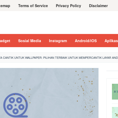
temap
Terms of Service
Privacy Policy
Disclaimer
adget
Sosial Media
Instagram
Android/iOS
Aplikas
A CANTIK UNTUK WALLPAPER: PILIHAN TERBAIK UNTUK MEMPERCANTIK LAYAR AN