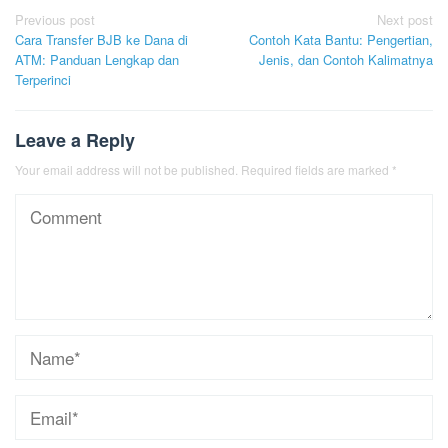
Post
Previous post
Next post
Cara Transfer BJB ke Dana di
Contoh Kata Bantu: Pengertian,
navigation
ATM: Panduan Lengkap dan
Jenis, dan Contoh Kalimatnya
Terperinci
Leave a Reply
Your email address will not be published.
Required fields are marked
*