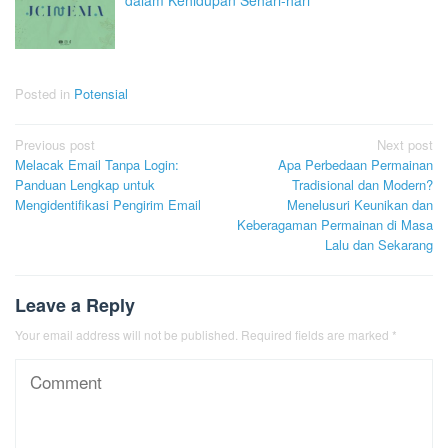
dalam Kehidupan Sehari-hari
Posted in
Potensial
Post
Previous post
Next post
Melacak Email Tanpa Login:
Apa Perbedaan Permainan
navigation
Panduan Lengkap untuk
Tradisional dan Modern?
Mengidentifikasi Pengirim Email
Menelusuri Keunikan dan
Keberagaman Permainan di Masa
Lalu dan Sekarang
Leave a Reply
Your email address will not be published.
Required fields are marked
*