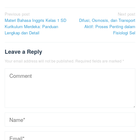
Post
Previous post
Next post
Materi Bahasa Inggris Kelas 1 SD
Difusi, Osmosis, dan Transport
navigation
Kurikulum Merdeka: Panduan
Aktif: Proses Penting dalam
Lengkap dan Detail
Fisiologi Sel
Leave a Reply
Your email address will not be published.
Required fields are marked
*