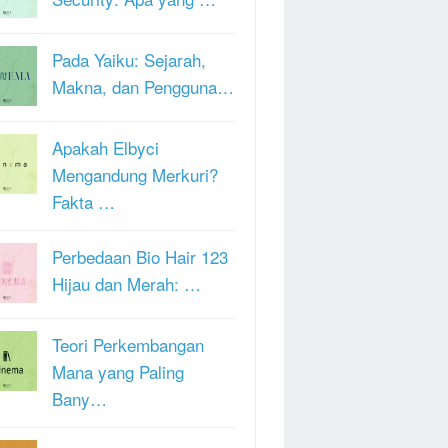
Pada Yaiku: Sejarah,
Makna, dan Pengguna…
Apakah Elbyci
Mengandung Merkuri?
Fakta …
Perbedaan Bio Hair 123
Hijau dan Merah: …
Teori Perkembangan
Mana yang Paling
Bany…