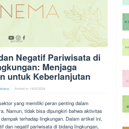
dan Negatif Pariwisata di
ngkungan: Menjaga
 untuk Keberlanjutan
aimana
Posted on
14/02/2024
sektor yang memiliki peran penting dalam
. Namun, tidak bisa dipungkiri bahwa aktivitas
dampak terhadap lingkungan. Dalam artikel ini,
 dan negatif pariwisata di bidang lingkungan,