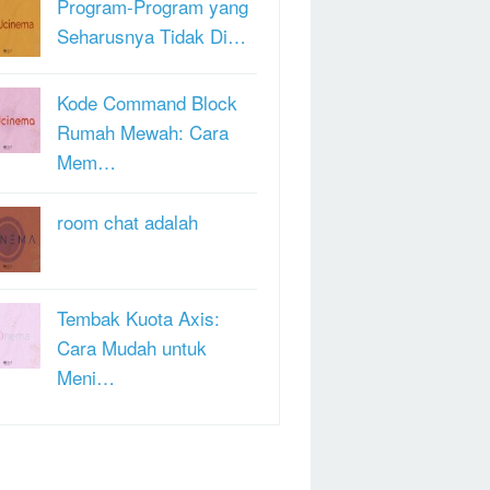
Program-Program yang
Seharusnya Tidak Di…
Kode Command Block
Rumah Mewah: Cara
Mem…
room chat adalah
Tembak Kuota Axis:
Cara Mudah untuk
Meni…