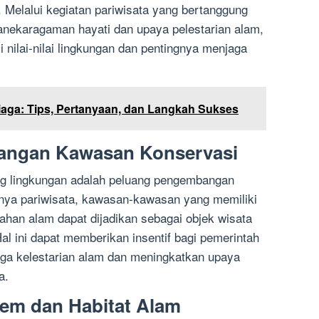
. Melalui kegiatan pariwisata yang bertanggung
eanekaragaman hayati dan upaya pelestarian alam,
nilai-nilai lingkungan dan pentingnya menjaga
iaga: Tips, Pertanyaan, dan Langkah Sukses
angan Kawasan Konservasi
ang lingkungan adalah peluang pengembangan
ya pariwisata, kawasan-kawasan yang memiliki
han alam dapat dijadikan sebagai objek wisata
l ini dapat memberikan insentif bagi pemerintah
aga kelestarian alam dan meningkatkan upaya
a.
tem dan Habitat Alam