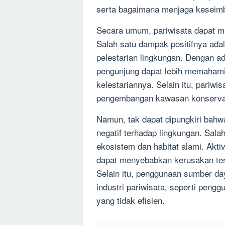
serta bagaimana menjaga keseimba
Secara umum, pariwisata dapat me
Salah satu dampak positifnya ad
pelestarian lingkungan. Dengan a
pengunjung dapat lebih memahami 
kelestariannya. Selain itu, pariw
pengembangan kawasan konservasi
Namun, tak dapat dipungkiri bah
negatif terhadap lingkungan. Sal
ekosistem dan habitat alami. Aktiv
dapat menyebabkan kerusakan ter
Selain itu, penggunaan sumber day
industri pariwisata, seperti peng
yang tidak efisien.