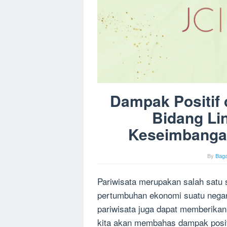
Dampak Positif 
Bidang Li
Keseimbangan
By
Bag
Pariwisata merupakan salah satu 
pertumbuhan ekonomi suatu negara
pariwisata juga dapat memberikan 
kita akan membahas dampak positif