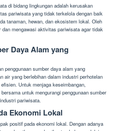
ata di bidang lingkungan adalah kerusakan
tas pariwisata yang tidak terkelola dengan baik
a tanaman, hewan, dan ekosistem lokal. Oleh
r dan mengawasi aktivitas pariwisata agar tidak
er Daya Alam yang
kan penggunaan sumber daya alam yang
 air yang berlebihan dalam industri perhotelan
 efisien. Untuk menjaga keseimbangan,
an bersama untuk mengurangi penggunaan sumber
ndustri pariwisata.
ada Ekonomi Lokal
pak positif pada ekonomi lokal. Dengan adanya