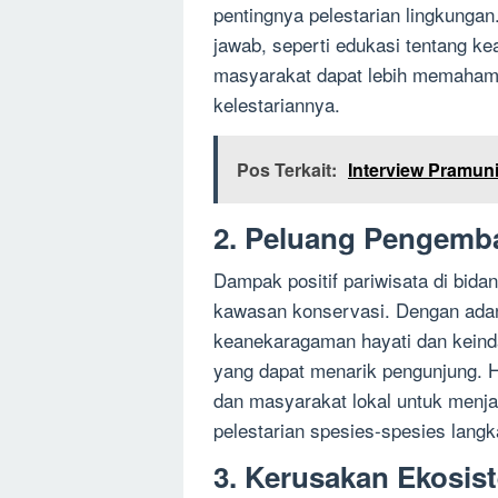
pentingnya pelestarian lingkungan
jawab, seperti edukasi tentang k
masyarakat dapat lebih memahami 
kelestariannya.
Pos Terkait:
Interview Pramun
2. Peluang Pengemb
Dampak positif pariwisata di bid
kawasan konservasi. Dengan adan
keanekaragaman hayati dan keinda
yang dapat menarik pengunjung. Ha
dan masyarakat lokal untuk menj
pelestarian spesies-spesies langk
3. Kerusakan Ekosis