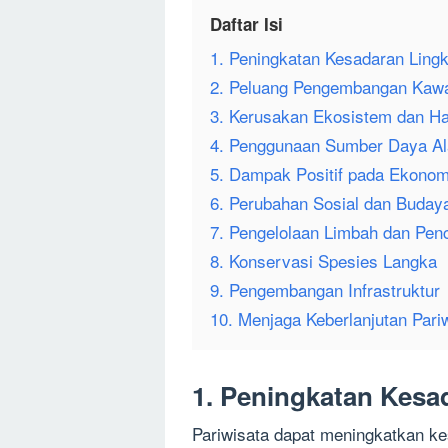
Daftar Isi
1. Peningkatan Kesadaran Ling
2. Peluang Pengembangan Kaw
3. Kerusakan Ekosistem dan Ha
4. Penggunaan Sumber Daya Al
5. Dampak Positif pada Ekonom
6. Perubahan Sosial dan Buday
7. Pengelolaan Limbah dan Pe
8. Konservasi Spesies Langka
9. Pengembangan Infrastruktur
10. Menjaga Keberlanjutan Pari
1. Peningkatan Kes
Pariwisata dapat meningkatkan k