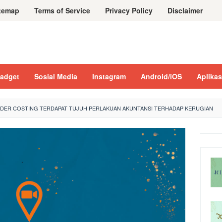
temap
Terms of Service
Privacy Policy
Disclaimer
adget
Sosial Media
Instagram
Android/iOS
Aplikas
DER COSTING TERDAPAT TUJUH PERLAKUAN AKUNTANSI TERHADAP KERUGIAN