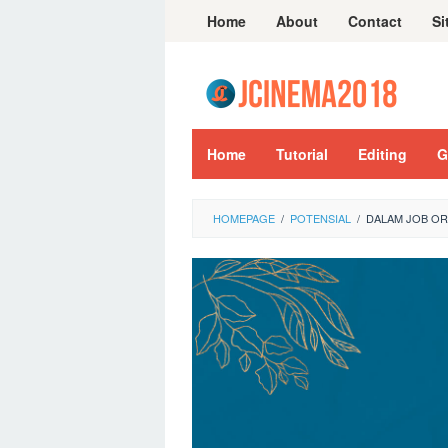
Skip
Home
About
Contact
Si
to
content
Home
Tutorial
Editing
G
HOMEPAGE
/
POTENSIAL
/
DALAM JOB OR