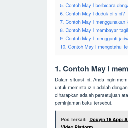
5. Contoh May I berbicara den
6. Contoh May I duduk di sini?
7. Contoh May I menggunakan 
8. Contoh May I membayar tagih
9. Contoh May I mengganti jadw
10. Contoh May I mengetahui le
1. Contoh May I mem
Dalam situasi ini, Anda ingin me
untuk meminta izin adalah denga
diharapkan adalah persetujuan at
peminjaman buku tersebut.
Pos Terkait:
Douyin 18 App: A
Video Platform