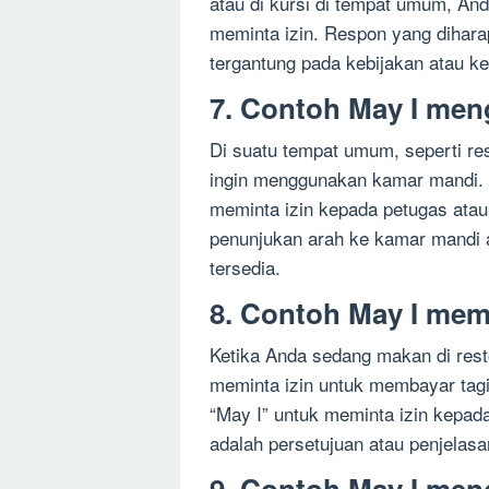
atau di kursi di tempat umum, An
meminta izin. Respon yang dihara
tergantung pada kebijakan atau ke
7. Contoh May I me
Di suatu tempat umum, seperti re
ingin menggunakan kamar mandi.
meminta izin kepada petugas ata
penunjukan arah ke kamar mandi 
tersedia.
8. Contoh May I memb
Ketika Anda sedang makan di resto
meminta izin untuk membayar tag
“May I” untuk meminta izin kepad
adalah persetujuan atau penjelasa
9. Contoh May I men