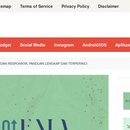
temap
Terms of Service
Privacy Policy
Disclaimer
adget
Sosial Media
Instagram
Android/iOS
Aplikas
 DAN RESPONNYA: PANDUAN LENGKAP DAN TERPERINCI