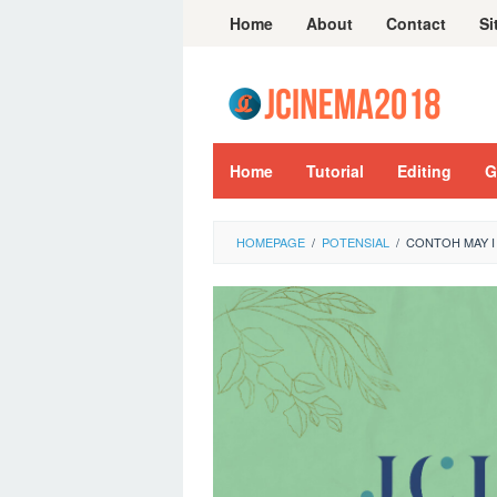
Skip
Home
About
Contact
Si
to
content
Home
Tutorial
Editing
G
HOMEPAGE
/
POTENSIAL
/
CONTOH MAY I