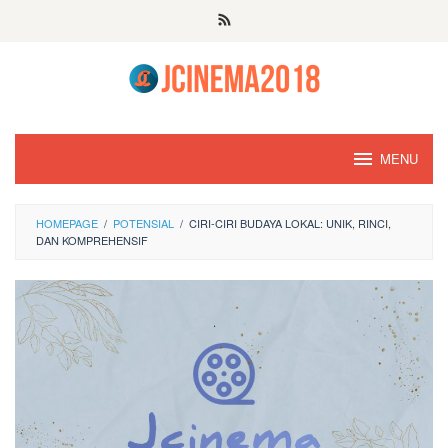
Skip
to
content
MENU
HOMEPAGE
/
POTENSIAL
/
CIRI-CIRI BUDAYA LOKAL: UNIK, RINCI,
DAN KOMPREHENSIF