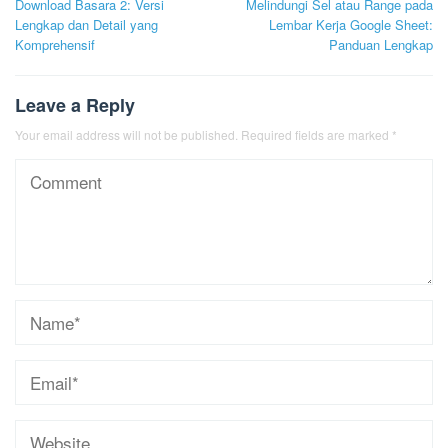
Download Basara 2: Versi
Melindungi Sel atau Range pada
navigation
Lengkap dan Detail yang
Lembar Kerja Google Sheet:
Komprehensif
Panduan Lengkap
Leave a Reply
Your email address will not be published.
Required fields are marked
*